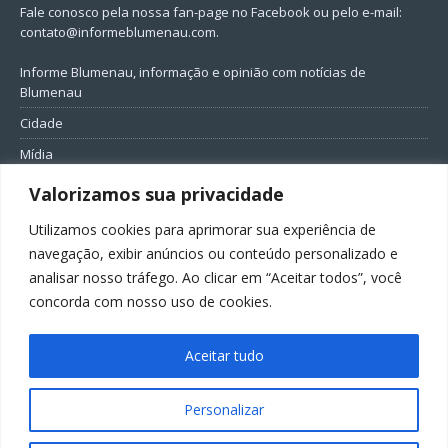
Fale conosco pela nossa fan-page no Facebook ou pelo e-mail:
contato@informeblumenau.com
.
Informe Blumenau, informação e opinião com notícias de
Blumenau
Cidade
Mídia
Entretenimento
Valorizamos sua privacidade
Geral
Utilizamos cookies para aprimorar sua experiência de
Política
navegação, exibir anúncios ou conteúdo personalizado e
analisar nosso tráfego. Ao clicar em “Aceitar todos”, você
FIQUE CONECTADO
concorda com nosso uso de cookies.
Aceitar tudo
Personalizar