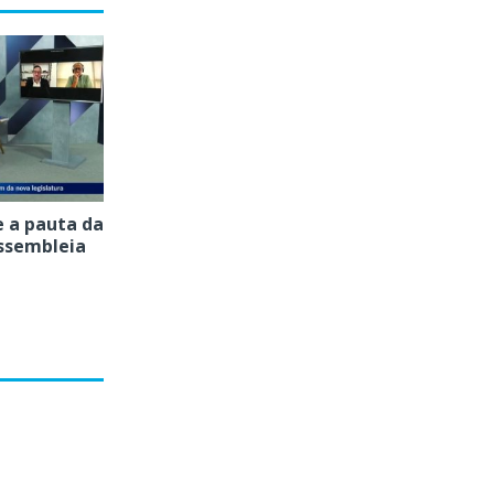
e a pauta da
ssembleia