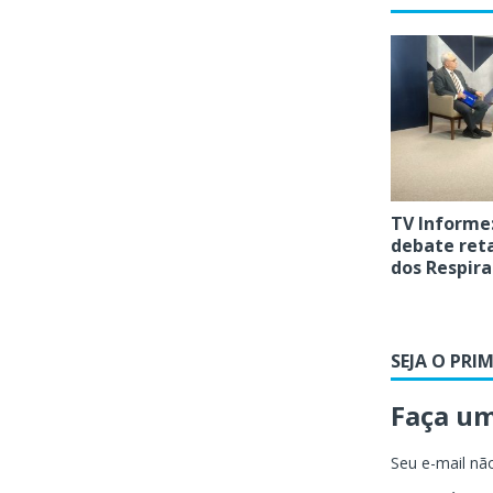
TV Informe:
debate reta
dos Respir
SEJA O PRI
Faça u
Seu e-mail não