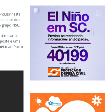
onduzir nesta
arinense dos
do grupo NSC.
stimular os
oposta é uma
peito ao Pacto