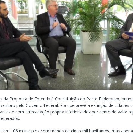
 da Proposta de Emenda à Constituição do Pacto Federativo, anunc
embro pelo Governo Federal, é a que prevê a extinção de cidades
tantes e com arrecadação própria inferior a dez por cento do valor r
federados.
a tem 106 municípios com menos de cinco mil habitantes, mas apen