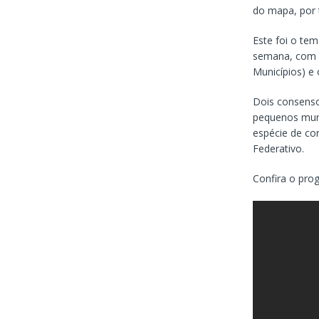
do mapa, por t
Este foi o te
semana, com a
Municípios) e 
Dois consenso
pequenos muni
espécie de co
Federativo.
Confira o pro