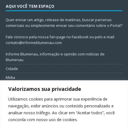
AQUI VOCÊ TEM ESPAÇO
Quer enviar um artigo, release de matérias, buscar parcerias
comerciais ou simplesmente enviar seu comentário sobre o Portal?
Fale conosco pela nossa fan-page no Facebook ou pelo e-mail:
contato@informeblumenau.com
.
Informe Blumenau, informação e opinião com notícias de
Blumenau
Cidade
Mídia
Entretenimento
Valorizamos sua privacidade
Geral
Utilizamos cookies para aprimorar sua experiência de
Política
navegação, exibir anúncios ou conteúdo personalizado e
analisar nosso tráfego. Ao clicar em “Aceitar todos”, você
FIQUE CONECTADO
concorda com nosso uso de cookies.