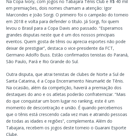
Na Copa Ivory, com jogos no Tabajara Tênis Club e R$ 40 mil
em premiações, dois nomes chamam a atenção: Igor
Marcondes e João Sorgi. O primeiro foi o campeão do torneio
em 2018 e volta para defender o título. Já Sorgi, foi quem
levou o Brasil para a Copa Davis ano passado. “Esperamos
grandes disputas neste que é um dos nossos principais
eventos. Quem gosta de tênis ou aprecia esportes não pode
deixar de prestigiar”, destaca o vice-presidente da FCT,
Germano Adolfo Buss. Estão confirmados tenistas do Paraná,
São Paulo, Pará e Rio Grande do Sul.
Outra disputa, que atrai tenistas de clubes de Norte a Sul de
Santa Catarina, é a Copa Encerramento Neumarkt de Tênis.
Na ocasião, além da competição, haverá a premiação dos
destaques do ano e os atletas poderão confraternizar. “Mais
do que conquistar um bom lugar no ranking, este é um
momento de descontração e união. É quando percebemos
que o tênis está crescendo cada vez mais e atraindo pessoas
de todas as idades e regiões”, complementa. Além do
Tabajara, recebem os jogos deste torneio o Guarani Esporte
Clube.