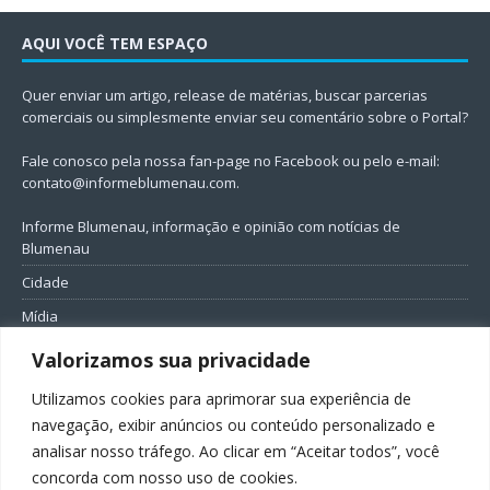
AQUI VOCÊ TEM ESPAÇO
Quer enviar um artigo, release de matérias, buscar parcerias
comerciais ou simplesmente enviar seu comentário sobre o Portal?
Fale conosco pela nossa fan-page no Facebook ou pelo e-mail:
contato@informeblumenau.com
.
Informe Blumenau, informação e opinião com notícias de
Blumenau
Cidade
Mídia
Entretenimento
Valorizamos sua privacidade
Geral
Utilizamos cookies para aprimorar sua experiência de
Política
navegação, exibir anúncios ou conteúdo personalizado e
analisar nosso tráfego. Ao clicar em “Aceitar todos”, você
FIQUE CONECTADO
concorda com nosso uso de cookies.