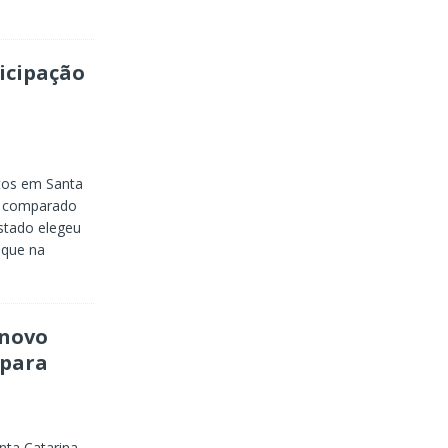
icipação
tos em Santa
e comparado
estado elegeu
 que na
 novo
 para
nta Catarina