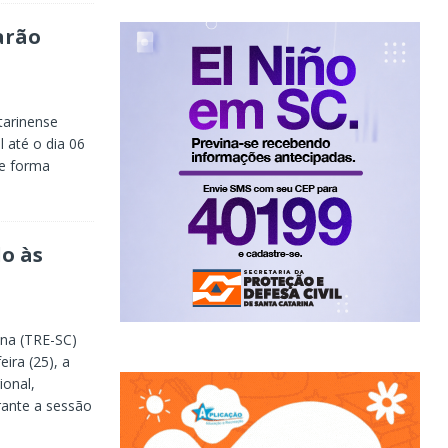
arão
atarinense
l até o dia 06
de forma
do às
ina (TRE-SC)
ira (25), a
ional,
rante a sessão