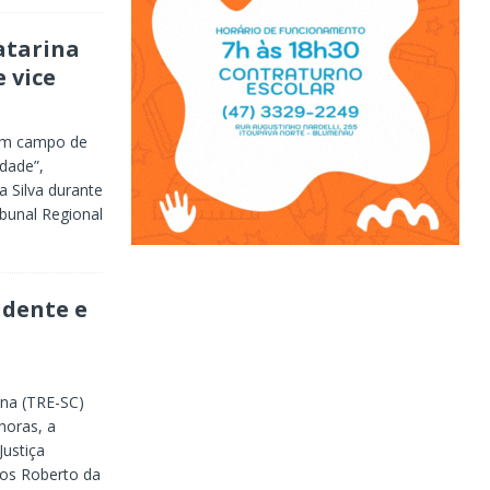
Catarina
 vice
um campo de
dade”,
 Silva durante
ibunal Regional
idente e
ina (TRE-SC)
horas, a
Justiça
los Roberto da