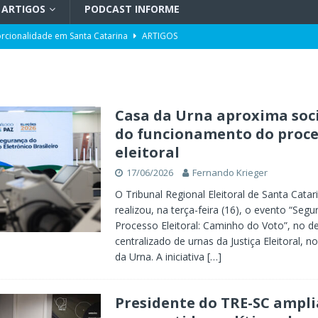
ARTIGOS
PODCAST INFORME
orcionalidade em Santa Catarina
ARTIGOS
do por portos e milho após reuniões em Assunção
POLÍTICA
uetzenreiter, candidato ao Senado pelo Missão
TV INFORME BLUMENAU
para doação de sangue
POLÍTICA
Casa da Urna aproxima soc
do funcionamento do proce
ento da história no Ideb
X. DESTAQUES
eleitoral
r desinformação e uso de inteligência artificial
POLÍTICA
17/06/2026
Fernando Krieger
O Tribunal Regional Eleitoral de Santa Catar
realizou, na terça-feira (16), o evento “Seg
Processo Eleitoral: Caminho do Voto”, no d
centralizado de urnas da Justiça Eleitoral,
da Urna. A iniciativa
[…]
Presidente do TRE-SC ampli