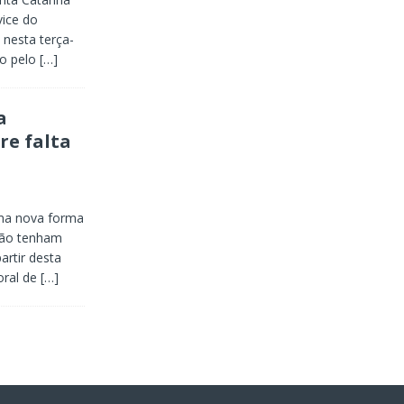
vice do
nesta terça-
do pelo
[…]
a
re falta
 uma nova forma
 não tenham
artir desta
toral de
[…]