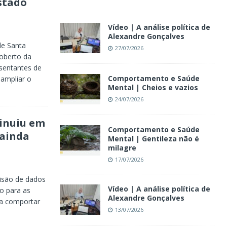
stado
Vídeo | A análise política de
Alexandre Gonçalves
de Santa
27/07/2026
oberto da
esentantes de
Comportamento e Saúde
 ampliar o
Mental | Cheios e vazios
24/07/2026
minuiu em
Comportamento e Saúde
 ainda
Mental | Gentileza não é
milagre
17/07/2026
visão de dados
Vídeo | A análise política de
ão para as
Alexandre Gonçalves
ra comportar
13/07/2026