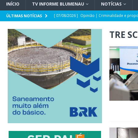
INÍCIO
TV INFORME BLUMENAU
NOTÍCIAS
[ 07/08/2026 ]
Opinião | Criminalidade e prop
ÚLTIMAS NOTÍCIAS
[ 07/08/2026 ]
SC e Paraguai avançam em acor
TRE SC
[ 07/08/2026 ]
Entrevista | Túlio de Amorim Pf
[ 07/08/2026 ]
HEMOSC adota novos critérios 
[ 07/08/2026 ]
Indaial registra o maior crescim
[ 07/08/2026 ]
TSE cria conselho para acompanha