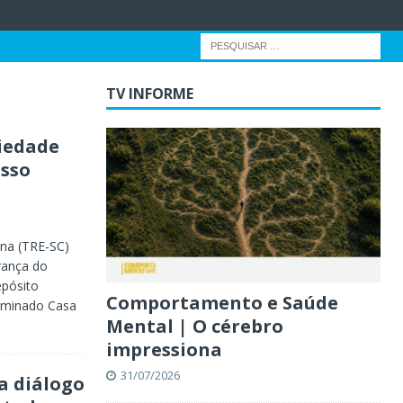
TV INFORME
iedade
sso
ina (TRE-SC)
urança do
epósito
Comportamento e Saúde
 nominado Casa
Mental | O cérebro
impressiona
31/07/2026
a diálogo