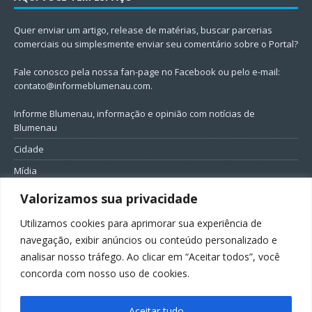
Quer enviar um artigo, release de matérias, buscar parcerias
comerciais ou simplesmente enviar seu comentário sobre o Portal?
Fale conosco pela nossa fan-page no Facebook ou pelo e-mail:
contato@informeblumenau.com
.
Informe Blumenau, informação e opinião com notícias de
Blumenau
Cidade
Mídia
Entretenimento
Valorizamos sua privacidade
Geral
Utilizamos cookies para aprimorar sua experiência de
Política
navegação, exibir anúncios ou conteúdo personalizado e
analisar nosso tráfego. Ao clicar em “Aceitar todos”, você
FIQUE CONECTADO
concorda com nosso uso de cookies.
Aceitar tudo