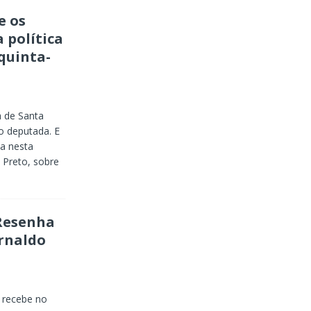
e os
 política
quinta-
a de Santa
 deputada. E
sa nesta
 Preto, sobre
Resenha
Arnaldo
 recebe no