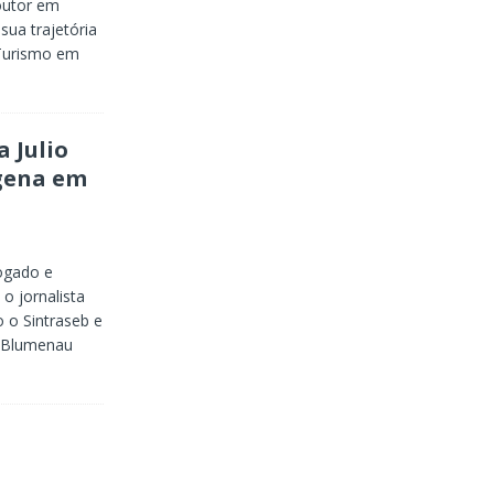
doutor em
ua trajetória
 Turismo em
a Julio
ígena em
ogado e
o jornalista
o o Sintraseb e
o Blumenau