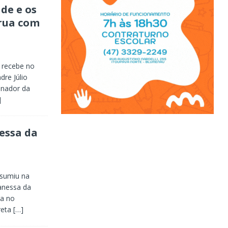
de e os
rua com
 recebe no
dre Júlio
enador da
]
essa da
ssumiu na
Vanessa da
ra no
reta
[…]