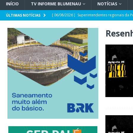
INÍCIO
TV INFORME BLUMENAU
NOTÍCIAS
[ 06/08/2026 ]
Superintendentes regionais da P
ÚLTIMAS NOTÍCIAS
tensão com ministro André Mendonça
GERA
Resenh
[ 06/08/2026 ]
Defesa Civil de SC monitora fo
forma e quais os impactos no estado
GERAL
[ 05/08/2026 ]
Banco Central reduz Selic a 14%
[ 05/08/2026 ]
CDL Conecta 2026 debate intelig
[ 05/08/2026 ]
Parceria CRECI-SC e Sebrae/SC: 
sobre Reforma Tributária em Blumenau
GER
[ 05/08/2026 ]
Spaten Tisch chega à Oktoberfes
GERAL