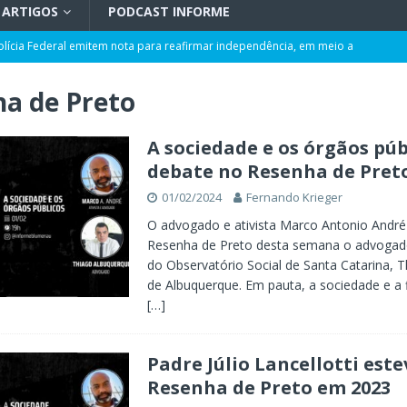
ARTIGOS
PODCAST INFORME
olícia Federal emitem nota para reafirmar independência, em meio a
L
a de Preto
rmação de ciclone-bomba no Sul do Brasil; entenda como o fenômeno se
A sociedade e os órgãos pú
debate no Resenha de Pret
 ao ano com corte de 0,25 ponto pela quarta vez
POLÍTICA
01/02/2024
Fernando Krieger
ência artificial, expansão de negócios e liderança em Blumenau
GERAL
O advogado e ativista Marco Antonio André
maior programa de capacitação do mercado imobiliário realiza palestras
Resenha de Preto desta semana o advogado
AL
do Observatório Social de Santa Catarina, 
de Albuquerque. Em pauta, a sociedade e a f
t de Blumenau para celebrar o ritual da cerveja e dos encontros
[…]
Padre Júlio Lancellotti este
Resenha de Preto em 2023