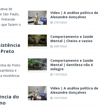
ativa de
Vídeo | A análise política de
e São Paulo,
Alexandre Gonçalves
. Pretende
27/07/2026
S que fazem o
Comportamento e Saúde
Mental | Cheios e vazios
sistência
24/07/2026
 Preto
Comportamento e Saúde
Mental | Gentileza não é
nha de Preto
milagre
 sambista e
17/07/2026
a resistência
Vídeo | A análise política de
Alexandre Gonçalves
ência do
13/07/2026
 no