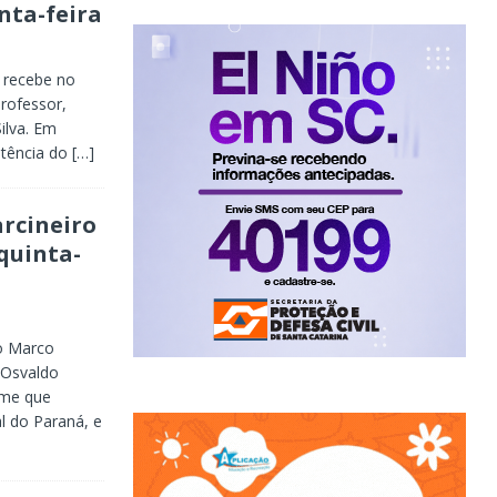
nta-feira
 recebe no
professor,
ilva. Em
istência do
[…]
rcineiro
quinta-
do Marco
 Osvaldo
ime que
l do Paraná, e