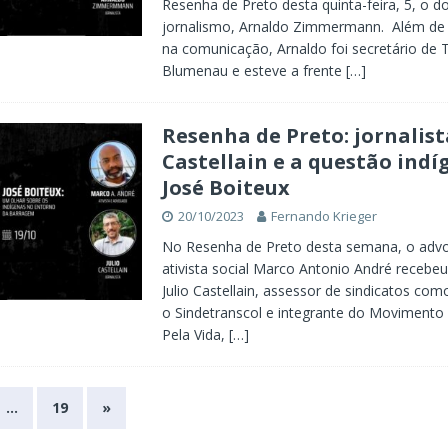
Resenha de Preto desta quinta-feira, 5, o 
jornalismo, Arnaldo Zimmermann. Além de s
na comunicação, Arnaldo foi secretário de
Blumenau e esteve a frente
[…]
Resenha de Preto: jornalist
Castellain e a questão ind
José Boiteux
20/10/2023
Fernando Krieger
No Resenha de Preto desta semana, o adv
ativista social Marco Antonio André recebeu 
Julio Castellain, assessor de sindicatos com
o Sindetranscol e integrante do Moviment
Pela Vida,
[…]
…
19
»