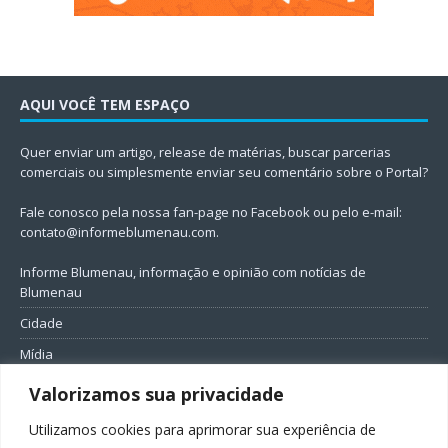
AQUI VOCÊ TEM ESPAÇO
Quer enviar um artigo, release de matérias, buscar parcerias
comerciais ou simplesmente enviar seu comentário sobre o Portal?
Fale conosco pela nossa fan-page no Facebook ou pelo e-mail:
contato@informeblumenau.com
.
Informe Blumenau, informação e opinião com notícias de
Blumenau
Cidade
Mídia
Entretenimento
Valorizamos sua privacidade
Geral
Utilizamos cookies para aprimorar sua experiência de
Política