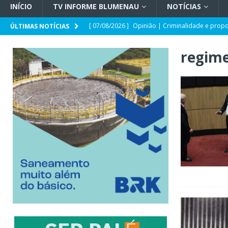
INÍCIO
TV INFORME BLUMENAU
NOTÍCIAS
[ 07/08/2026 ]
Opinião | Criminalidade e prop
ÚLTIMAS NOTÍCIAS
[ 07/08/2026 ]
SC e Paraguai avançam em acor
regime
[ 07/08/2026 ]
Entrevista | Túlio de Amorim Pf
[ 07/08/2026 ]
HEMOSC adota novos critérios 
[ 07/08/2026 ]
Indaial registra o maior crescim
[ 07/08/2026 ]
TSE cria conselho para acompanha