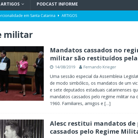
ARTIGOS
PODCAST INFORME
orcionalidade em Santa Catarina
ARTIGOS
do por portos e milho após reuniões em Assunção
POLÍTICA
 militar
uetzenreiter, candidato ao Senado pelo Missão
TV INFORME BLUMENAU
para doação de sangue
POLÍTICA
Mandatos cassados no reg
militar são restituídos pela
ento da história no Ideb
X. DESTAQUES
14/08/2019
Fernando Krieger
r desinformação e uso de inteligência artificial
POLÍTICA
Uma sessão especial da Assembleia Legislati
de modo simbólico, os mandatos de um vi
e sete deputados estaduais catarinenses qu
mandatos cassados pelo regime militar na 
1960. Familiares, amigos e
[…]
Alesc restitui mandatos de 
cassados pelo Regime Milit