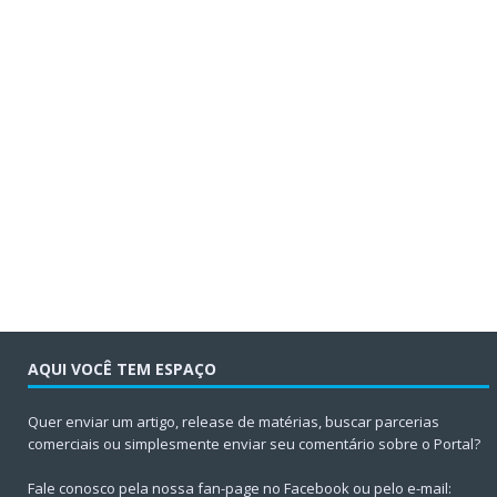
AQUI VOCÊ TEM ESPAÇO
Quer enviar um artigo, release de matérias, buscar parcerias
comerciais ou simplesmente enviar seu comentário sobre o Portal?
Fale conosco pela nossa fan-page no Facebook ou pelo e-mail: