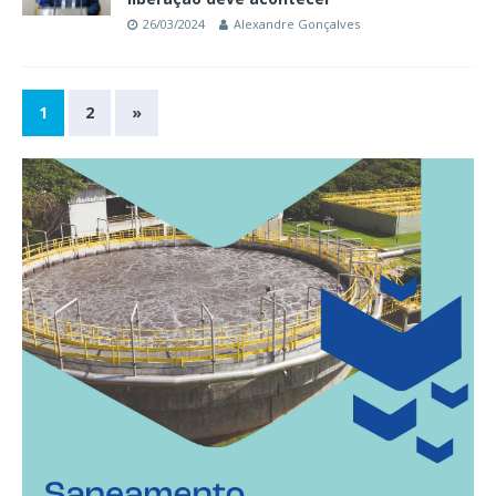
26/03/2024
Alexandre Gonçalves
1
2
»