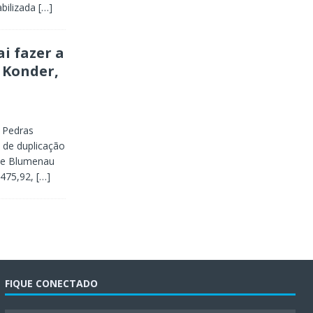
abilizada
[…]
i fazer a
 Konder,
 Pedras
 de duplicação
 de Blumenau
.475,92,
[…]
FIQUE CONECTADO