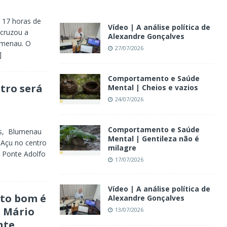
a 17 horas de
Vídeo | A análise política de
 cruzou a
Alexandre Gonçalves
umenau. O
27/07/2026
]
Comportamento e Saúde
tro será
Mental | Cheios e vazios
24/07/2026
Comportamento e Saúde
as, Blumenau
Mental | Gentileza não é
í Açu no centro
milagre
a Ponte Adolfo
17/07/2026
Vídeo | A análise política de
eto bom é
Alexandre Gonçalves
o Mário
13/07/2026
nte