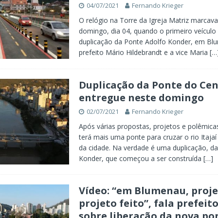
04/07/2021
Fernando Krieger
O relógio na Torre da Igreja Matriz marcav
domingo, dia 04, quando o primeiro veículo
duplicação da Ponte Adolfo Konder, em Bl
prefeito Mário Hildebrandt e a vice Maria
[…
Duplicação da Ponte do Cen
entregue neste domingo
02/07/2021
Fernando Krieger
Após várias propostas, projetos e polêmic
terá mais uma ponte para cruzar o rio Itaja
da cidade. Na verdade é uma duplicação, d
Konder, que começou a ser construída
[…]
Vídeo: “em Blumenau, proj
projeto feito”, fala prefeit
sobre liberação da nova po