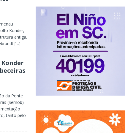
lumenau
dolfo Konder,
rutura antiga.
ebrandt
[…]
o Konder
beceiras
ão da Ponte
bras (Semob)
avimentação
o, tanto pelo