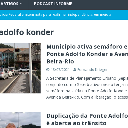
ARTIGOS
PODCAST INFORME
olícia Federal emitem nota para reafirmar independência, em meio a
L
adolfo konder
rmação de ciclone-bomba no Sul do Brasil; entenda como o fenômeno se
Município ativa semáforo e
Ponte Adolfo Konder e Ave
 ao ano com corte de 0,25 ponto pela quarta vez
POLÍTICA
Beira-Rio
ência artificial, expansão de negócios e liderança em Blumenau
GERAL
13/07/2021
Fernando Krieger
maior programa de capacitação do mercado imobiliário realiza palestras
A Secretaria de Planejamento Urbano (Sepl
AL
conjunto com o Seterb ativou nesta terça-fei
semáforo na saída da Ponte Adolfo Konder
t de Blumenau para celebrar o ritual da cerveja e dos encontros
Avenida Beira-Rio. Com a liberação, o aces
Duplicação da Ponte Adolf
é aberta ao trânsito