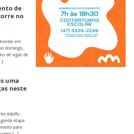
ento de
corre no
 Konder em
imo domingo,
to de vigas de
…]
is uma
gas neste
nte Adolfo
egunda etapa
evisto para
m como
[…]