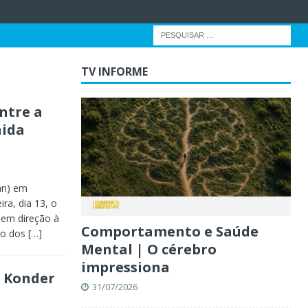
TV INFORME
ntre a
nida
an) em
ra, dia 13, o
 em direção à
Comportamento e Saúde
so dos
[…]
Mental | O cérebro
impressiona
o Konder
31/07/2026