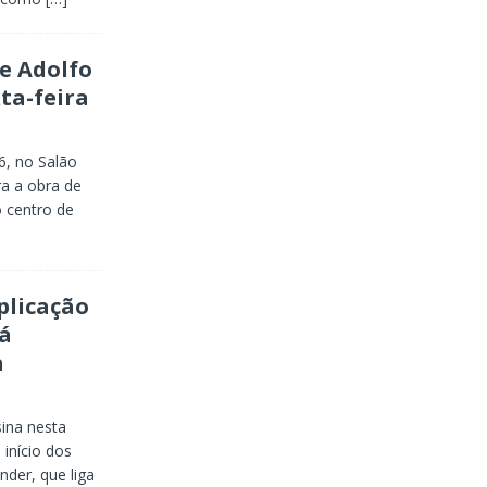
e Adolfo
ta-feira
16, no Salão
ra a obra de
 centro de
plicação
á
a
ina nesta
 início dos
nder, que liga