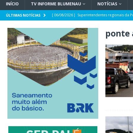
INÍCIO
TV INFORME BLUMENAU
NOTÍCIAS
[ 06/08/2026 ]
Superintendentes regionais da P
ÚLTIMAS NOTÍCIAS
tensão com ministro André Mendonça
GERA
ponte 
[ 06/08/2026 ]
Defesa Civil de SC monitora fo
forma e quais os impactos no estado
GERAL
[ 05/08/2026 ]
Banco Central reduz Selic a 14%
[ 05/08/2026 ]
CDL Conecta 2026 debate intelig
[ 05/08/2026 ]
Parceria CRECI-SC e Sebrae/SC: 
sobre Reforma Tributária em Blumenau
GER
[ 05/08/2026 ]
Spaten Tisch chega à Oktoberfes
GERAL