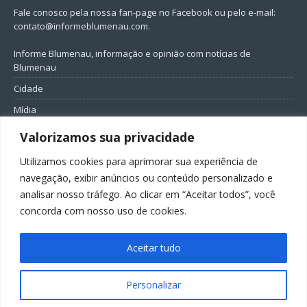
Fale conosco pela nossa fan-page no Facebook ou pelo e-mail:
contato@informeblumenau.com
.
Informe Blumenau, informação e opinião com notícias de
Blumenau
Cidade
Mídia
Entretenimento
Valorizamos sua privacidade
Geral
Utilizamos cookies para aprimorar sua experiência de
Política
navegação, exibir anúncios ou conteúdo personalizado e
analisar nosso tráfego. Ao clicar em “Aceitar todos”, você
FIQUE CONECTADO
concorda com nosso uso de cookies.
Aceitar tudo
Personalizar