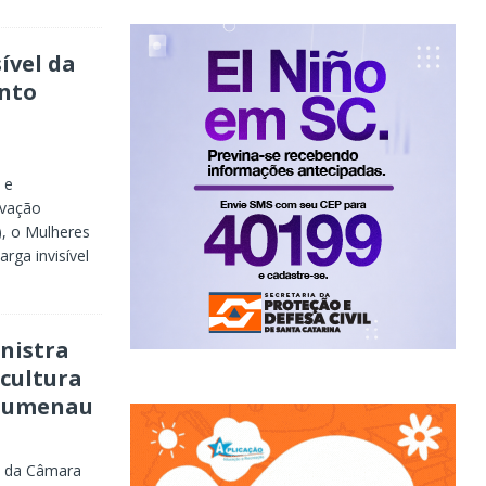
ível da
nto
 e
ovação
), o Mulheres
rga invisível
nistra
 cultura
Blumenau
e da Câmara