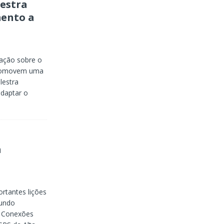
estra
mento a
zação sobre o
promovem uma
lestra
adaptar o
a
rtantes lições
mundo
L Conexões