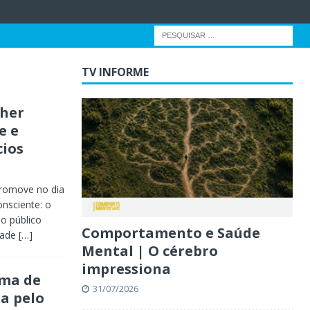
TV INFORME
lher
e e
cios
romove no dia
onsciente: o
o público
Comportamento e Saúde
idade
[…]
Mental | O cérebro
impressiona
ema de
31/07/2026
a pelo