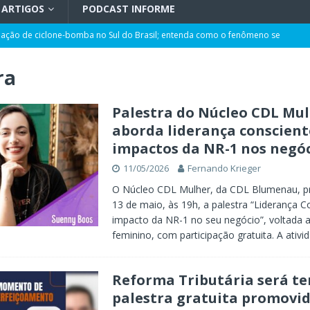
ARTIGOS
PODCAST INFORME
rmação de ciclone-bomba no Sul do Brasil; entenda como o fenômeno se
ra
 ao ano com corte de 0,25 ponto pela quarta vez
POLÍTICA
ência artificial, expansão de negócios e liderança em Blumenau
GERAL
Palestra do Núcleo CDL Mu
aborda liderança conscient
maior programa de capacitação do mercado imobiliário realiza palestras
impactos da NR-1 nos negó
AL
11/05/2026
Fernando Krieger
t de Blumenau para celebrar o ritual da cerveja e dos encontros
O Núcleo CDL Mulher, da CDL Blumenau, p
13 de maio, às 19h, a palestra “Liderança C
impacto da NR-1 no seu negócio”, voltada a
opulação construir o Plano Municipal dos Direitos da Pessoa com
feminino, com participação gratuita. A ativ
Reforma Tributária será t
palestra gratuita promovid