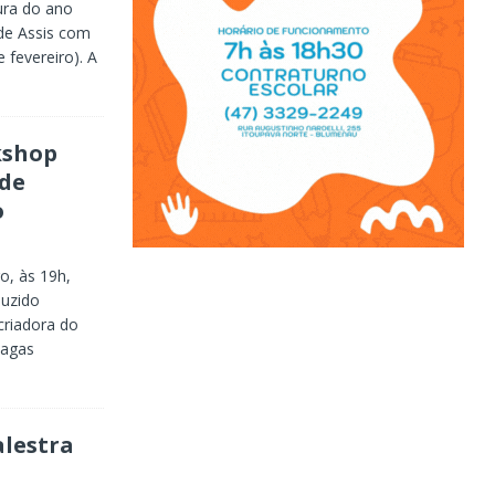
ura do ano
 de Assis com
 fevereiro). A
kshop
 de
o
o, às 19h,
duzido
criadora do
vagas
alestra