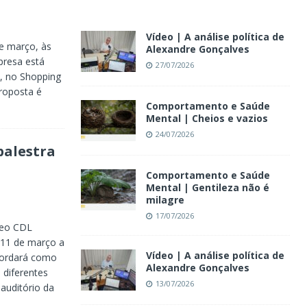
Vídeo | A análise política de
e março, às
Alexandre Gonçalves
presa está
27/07/2026
, no Shopping
roposta é
Comportamento e Saúde
Mental | Cheios e vazios
24/07/2026
palestra
Comportamento e Saúde
Mental | Gentileza não é
milagre
17/07/2026
leo CDL
 11 de março a
Vídeo | A análise política de
bordará como
Alexandre Gonçalves
 diferentes
13/07/2026
 auditório da