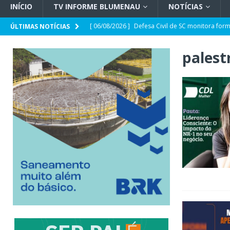
INÍCIO
TV INFORME BLUMENAU
NOTÍCIAS
[ 06/08/2026 ]
Defesa Civil de SC monitora fo
ÚLTIMAS NOTÍCIAS
forma e quais os impactos no estado
GERAL
palest
[ 05/08/2026 ]
Banco Central reduz Selic a 14%
[ 05/08/2026 ]
CDL Conecta 2026 debate intelig
[ 05/08/2026 ]
Parceria CRECI-SC e Sebrae/SC: 
sobre Reforma Tributária em Blumenau
GER
[ 05/08/2026 ]
Spaten Tisch chega à Oktoberfes
GERAL
[ 05/08/2026 ]
Prefeitura abre espaço para a p
Deficiência
GERAL