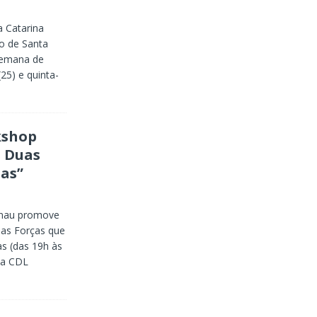
a Catarina
co de Santa
 Semana de
25) e quinta-
kshop
s Duas
as”
enau promove
uas Forças que
s (das 19h às
da CDL