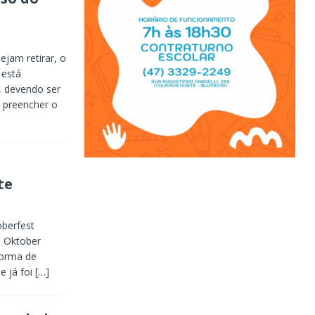
ejam retirar, o
 está
, devendo ser
 preencher o
te
berfest
o Oktober
forma de
e já foi
[…]