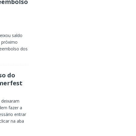
reembolso
eixou saldo
o próximo
 reembolso dos
so do
merfest
 deixaram
dem fazer a
essário entrar
licar na aba