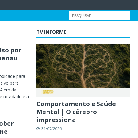
TV INFORME
lso por
umenau
odidade para
usivo para
 Além da
e novidade é a
Comportamento e Saúde
Mental | O cérebro
impressiona
ober
31/07/2026
ine