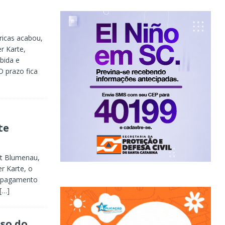
ricas acabou,
r Karte,
bida e
O prazo fica
te
st Blumenau,
r Karte, o
e pagamento
[…]
so do