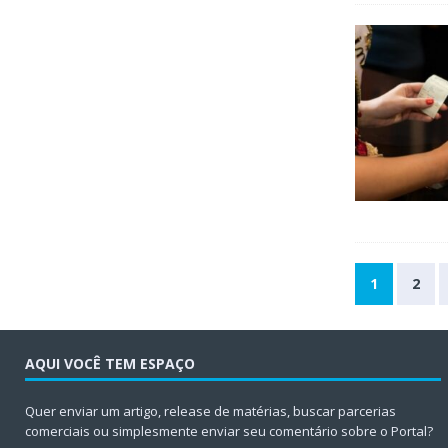
1
2
AQUI VOCÊ TEM ESPAÇO
Quer enviar um artigo, release de matérias, buscar parcerias
comerciais ou simplesmente enviar seu comentário sobre o Portal?