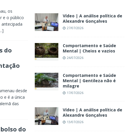
nau, os
Vídeo | A análise política de
r e o público
Alexandre Gonçalves
a antecipada
27/07/2026
…]
Comportamento e Saúde
s do
Mental | Cheios e vazios
24/07/2026
ntação
Comportamento e Saúde
Mental | Gentileza não é
milagre
lumenau desde
17/07/2026
o e é a única
 alemã das
Vídeo | A análise política de
Alexandre Gonçalves
13/07/2026
mbolso do