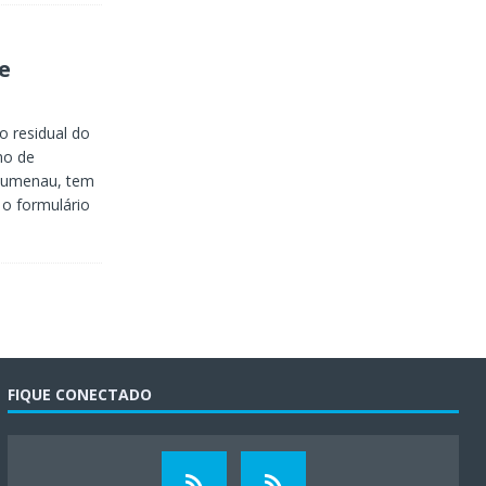
e
 residual do
mo de
Blumenau, tem
r o formulário
FIQUE CONECTADO