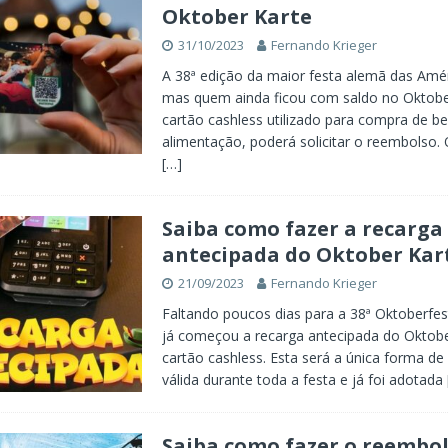
Oktober Karte
31/10/2023
Fernando Krieger
A 38ª edição da maior festa alemã das Amé
mas quem ainda ficou com saldo no Oktobe
cartão cashless utilizado para compra de be
alimentação, poderá solicitar o reembolso. 
[…]
Saiba como fazer a recarga
antecipada do Oktober Kar
21/09/2023
Fernando Krieger
Faltando poucos dias para a 38ª Oktoberfe
já começou a recarga antecipada do Oktobe
cartão cashless. Esta será a única forma d
válida durante toda a festa e já foi adotada
Saiba como fazer o reembol