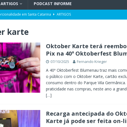
ARTIGOS
PODCAST INFORME
orcionalidade em Santa Catarina
ARTIGOS
do por portos e milho após reuniões em Assunção
POLÍTICA
r karte
uetzenreiter, candidato ao Senado pelo Missão
TV INFORME BLUMENAU
para doação de sangue
POLÍTICA
Oktober Karte terá reembo
Pix na 40ª Oktoberfest Bl
ento da história no Ideb
X. DESTAQUES
07/10/2025
Fernando Krieger
r desinformação e uso de inteligência artificial
POLÍTICA
A 40ª Oktoberfest Blumenau traz mais com
o público com o Oktober Karte, cartão excl
consumo dentro do Parque Vila Germânica.
praticidade nas compras, neste ano a grand
[…]
Recarga antecipada do Okt
Karte já pode ser feita on-l