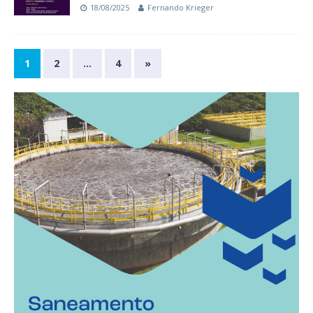
18/08/2025
Fernando Krieger
1
2
…
4
»