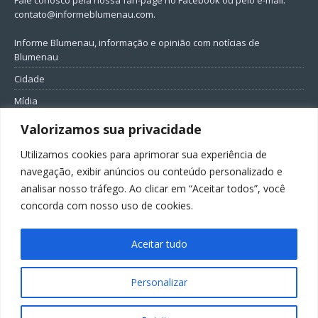
contato@informeblumenau.com
.
Informe Blumenau, informação e opinião com notícias de
Blumenau
Cidade
Mídia
Entretenimento
Valorizamos sua privacidade
Geral
Utilizamos cookies para aprimorar sua experiência de
Política
navegação, exibir anúncios ou conteúdo personalizado e
analisar nosso tráfego. Ao clicar em “Aceitar todos”, você
FIQUE CONECTADO
concorda com nosso uso de cookies.
Aceitar tudo
Personalizar