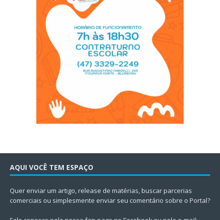
AQUI VOCÊ TEM ESPAÇO
Quer enviar um artigo, release de matérias, buscar parcerias
comerciais ou simplesmente enviar seu comentário sobre o Portal?
Fale conosco pela nossa fan-page no Facebook ou pelo e-mail: