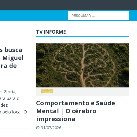
TV INFORME
s busca
a Miguel
ra de
s Glória,
ara para o
Comportamento e Saúde
 dez
Mental | O cérebro
 pelo local. O
impressiona
31/07/2026