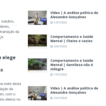
Vídeo | A análise política de
Alexandre Gonçalves
 outubro,
27/07/2026
dores,
 transição da
Comportamento e Saúde
ça
Mental | Cheios e vazios
24/07/2026
 elege
Comportamento e Saúde
Mental | Gentileza não é
as
milagre
17/07/2026
na noite desta
Vídeo | A análise política de
alação da
Alexandre Gonçalves
rim, com o
13/07/2026
ns eleitos no