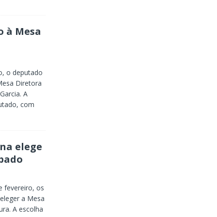
o à Mesa
o, o deputado
Mesa Diretora
 Garcia. A
putado, com
na elege
ábado
 fevereiro, os
 eleger a Mesa
tura. A escolha