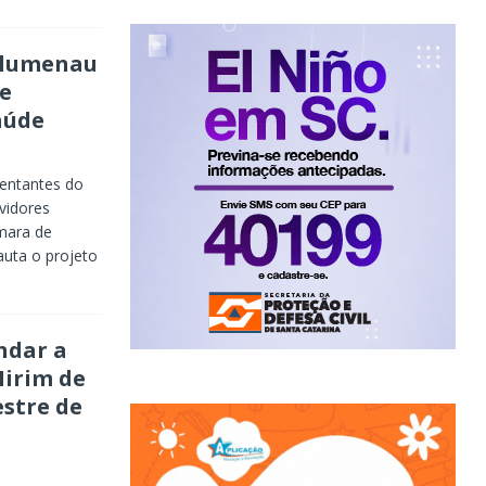
 Blumenau
ue
aúde
entantes do
rvidores
âmara de
auta o projeto
ndar a
irim de
stre de