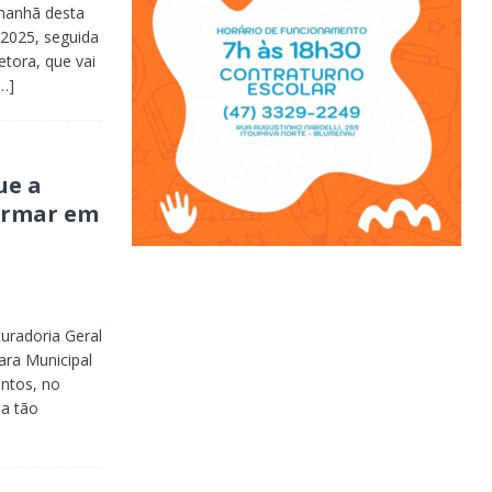
manhã desta
 2025, seguida
etora, que vai
…]
a
ue a
ormar em
curadoria Geral
ara Municipal
antos, no
 a tão