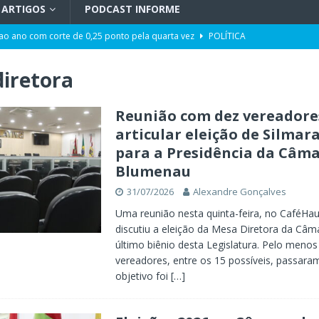
ARTIGOS
PODCAST INFORME
 ao ano com corte de 0,25 ponto pela quarta vez
POLÍTICA
ência artificial, expansão de negócios e liderança em Blumenau
GERAL
iretora
maior programa de capacitação do mercado imobiliário realiza palestras
AL
Reunião com dez vereadore
articular eleição de Silmar
t de Blumenau para celebrar o ritual da cerveja e dos encontros
para a Presidência da Câma
Blumenau
opulação construir o Plano Municipal dos Direitos da Pessoa com
31/07/2026
Alexandre Gonçalves
Uma reunião nesta quinta-feira, no CaféHau
discutiu a eleição da Mesa Diretora da Câm
 ter tempos similares na propaganda eleitoral no Rádio e na TV
último biênio desta Legislatura. Pelo menos
vereadores, entre os 15 possíveis, passaram
objetivo foi
[…]