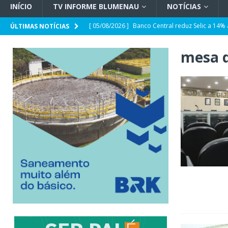
INÍCIO
TV INFORME BLUMENAU
NOTÍCIAS
[ 05/08/2026 ]
Banco Central reduz Selic a 14%
ÚLTIMAS NOTÍCIAS
[ 05/08/2026 ]
CDL Conecta 2026 debate intelig
mesa d
[ 05/08/2026 ]
Parceria CRECI-SC e Sebrae/SC: 
sobre Reforma Tributária em Blumenau
GER
[ 05/08/2026 ]
Spaten Tisch chega à Oktoberfes
GERAL
[ 05/08/2026 ]
Prefeitura abre espaço para a p
Deficiência
GERAL
[ 05/08/2026 ]
Jorginho e João Rodrigues devem
POLÍTICA