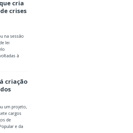
que cria
de crises
ou na sessão
de lei
elo
voltadas à
á criação
ados
u um projeto,
sete cargos
gos de
Popular e da