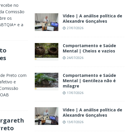
 recebe no
 da Comissão
Vídeo | A análise política de
bre os
Alexandre Gonçalves
GBTQIA+ e a
27/07/2026
Comportamento e Saúde
to
Mental | Cheios e vazios
es
24/07/2026
 de Preto com
Comportamento e Saúde
Mental | Gentileza não é
fetivo e
milagre
 Comissão
17/07/2026
a OAB
Vídeo | A análise política de
Alexandre Gonçalves
argareth
13/07/2026
Preto