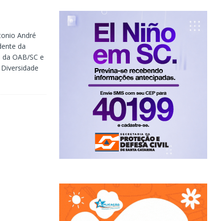
onio André
dente da
o da OAB/SC e
 Diversidade