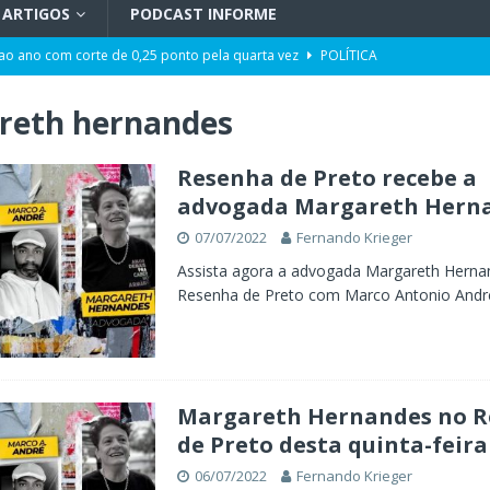
ARTIGOS
PODCAST INFORME
 ao ano com corte de 0,25 ponto pela quarta vez
POLÍTICA
ência artificial, expansão de negócios e liderança em Blumenau
GERAL
reth hernandes
maior programa de capacitação do mercado imobiliário realiza palestras
AL
Resenha de Preto recebe a
advogada Margareth Hern
t de Blumenau para celebrar o ritual da cerveja e dos encontros
07/07/2022
Fernando Krieger
Assista agora a advogada Margareth Herna
opulação construir o Plano Municipal dos Direitos da Pessoa com
Resenha de Preto com Marco Antonio Andr
 ter tempos similares na propaganda eleitoral no Rádio e na TV
Margareth Hernandes no 
de Preto desta quinta-feira
06/07/2022
Fernando Krieger