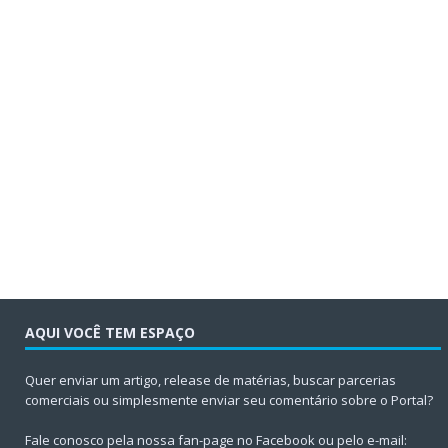
AQUI VOCÊ TEM ESPAÇO
Quer enviar um artigo, release de matérias, buscar parcerias
comerciais ou simplesmente enviar seu comentário sobre o Portal?
Fale conosco pela nossa fan-page no Facebook ou pelo e-mail: