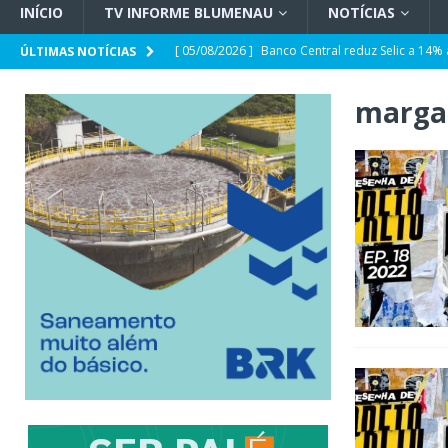
INÍCIO
TV INFORME BLUMENAU
NOTÍCIAS
[ 05/08/2026 ]
Banco Central reduz Selic a 14%
ÚLTIMAS NOTÍCIAS
[ 05/08/2026 ]
CDL Conecta 2026 debate intelig
marga
[ 05/08/2026 ]
Parceria CRECI-SC e Sebrae/SC: 
sobre Reforma Tributária em Blumenau
GER
[ 05/08/2026 ]
Spaten Tisch chega à Oktoberfes
GERAL
[ 05/08/2026 ]
Prefeitura abre espaço para a p
Deficiência
GERAL
[ 05/08/2026 ]
Jorginho e João Rodrigues devem
POLÍTICA