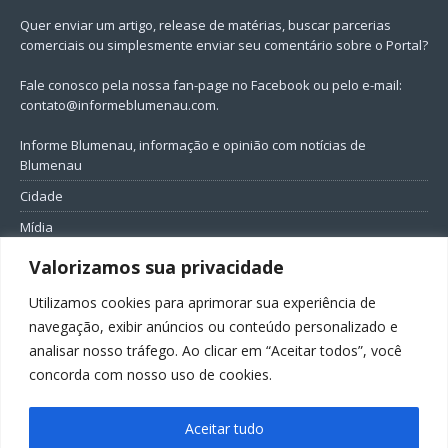
Quer enviar um artigo, release de matérias, buscar parcerias
comerciais ou simplesmente enviar seu comentário sobre o Portal?
Fale conosco pela nossa fan-page no Facebook ou pelo e-mail:
contato@informeblumenau.com
.
Informe Blumenau, informação e opinião com notícias de
Blumenau
Cidade
Mídia
Entretenimento
Valorizamos sua privacidade
Geral
Utilizamos cookies para aprimorar sua experiência de
Política
navegação, exibir anúncios ou conteúdo personalizado e
analisar nosso tráfego. Ao clicar em “Aceitar todos”, você
FIQUE CONECTADO
concorda com nosso uso de cookies.
Aceitar tudo