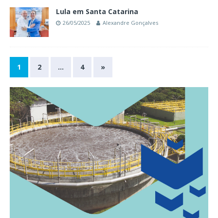
Lula em Santa Catarina
26/05/2025
Alexandre Gonçalves
1
2
…
4
»