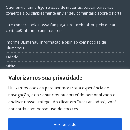
Quer enviar um artigo, release de matérias, buscar parcerias
comerciais ou simplesmente enviar seu comentário sobre o Portal?
Fale conosco pela nossa fan-page no Facebook ou pelo e-mail:
contato@informeblumenau.com
.
Informe Blumenau, informação e opinião com notícias de
Blumenau
Cidade
Mídia
Entretenimento
Valorizamos sua privacidade
Geral
Utilizamos cookies para aprimorar sua experiência de
Política
navegação, exibir anúncios ou conteúdo personalizado e
analisar nosso tráfego. Ao clicar em “Aceitar todos”, você
FIQUE CONECTADO
concorda com nosso uso de cookies.
Aceitar tudo