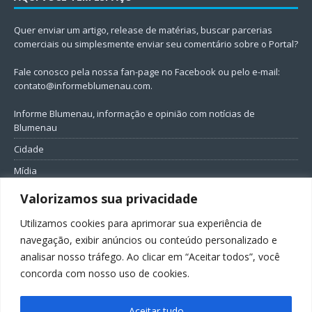
Quer enviar um artigo, release de matérias, buscar parcerias
comerciais ou simplesmente enviar seu comentário sobre o Portal?
Fale conosco pela nossa fan-page no Facebook ou pelo e-mail:
contato@informeblumenau.com
.
Informe Blumenau, informação e opinião com notícias de
Blumenau
Cidade
Mídia
Entretenimento
Valorizamos sua privacidade
Geral
Utilizamos cookies para aprimorar sua experiência de
Política
navegação, exibir anúncios ou conteúdo personalizado e
analisar nosso tráfego. Ao clicar em “Aceitar todos”, você
FIQUE CONECTADO
concorda com nosso uso de cookies.
Aceitar tudo