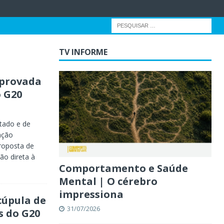
TV INFORME
aprovada
o G20
stado e de
ação
roposta de
ão direta à
Comportamento e Saúde
Mental | O cérebro
impressiona
cúpula de
31/07/2026
s do G20