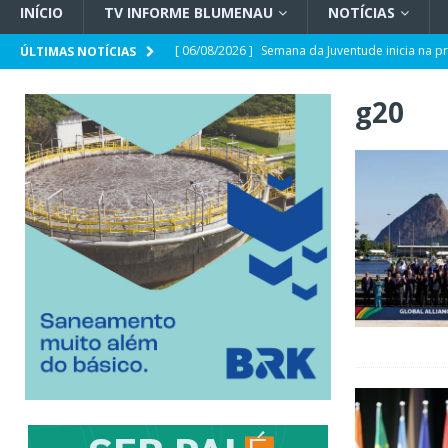
INÍCIO
TV INFORME BLUMENAU
NOTÍCIAS
[ 06/08/2026 ]
Semana da Juventude inicia na p
ÚLTIMAS NOTÍCIAS
[ 06/08/2026 ]
Hospital Santa Isabel amplia ca
g20
[ 06/08/2026 ]
UFSC Blumenau terá curso de Ci
[ 06/08/2026 ]
Primeiro suplente de Carol De 
[ 06/08/2026 ]
STJ decide punir Buzzi com per
[ 06/08/2026 ]
A deputada que gosta de uma “tr