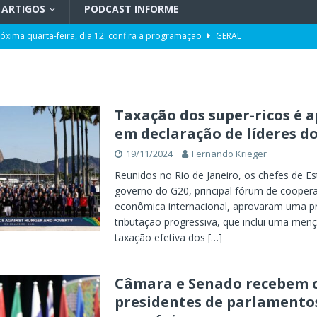
ARTIGOS
PODCAST INFORME
róxima quarta-feira, dia 12: confira a programação
GERAL
pacidade da Unidade de Transplantes após revitalização
GERAL
ência da Computação a partir de 2027
GERAL
Toni ao Senado será do partido NOVO
POLÍTICA
Taxação dos super-ricos é 
em declaração de líderes d
da de cargo após denúncias de assédio e importunação sexual
GERAL
19/11/2024
Fernando Krieger
eta” entre os aliados
POLÍTICA
Reunidos no Rio de Janeiro, os chefes de E
governo do G20, principal fórum de cooper
econômica internacional, aprovaram uma p
tributação progressiva, que inclui uma menç
taxação efetiva dos
[…]
Câmara e Senado recebem 
presidentes de parlamento