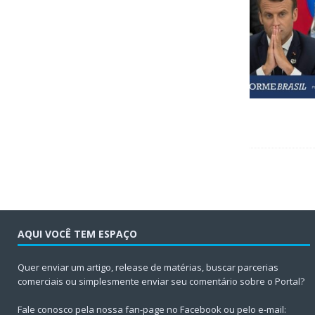
AQUI VOCÊ TEM ESPAÇO
Quer enviar um artigo, release de matérias, buscar parcerias
comerciais ou simplesmente enviar seu comentário sobre o Portal?
Fale conosco pela nossa fan-page no Facebook ou pelo e-mail: