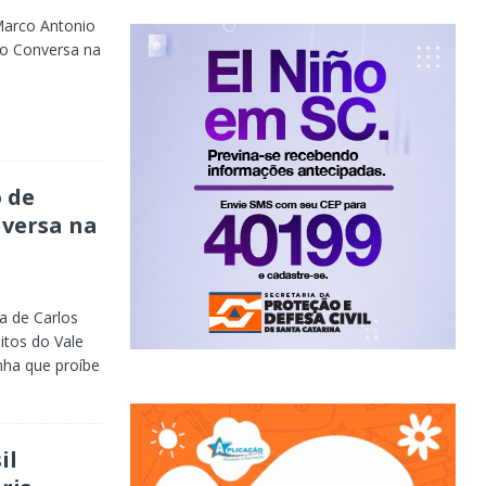
Marco Antonio
o Conversa na
 de
nversa na
a de Carlos
itos do Vale
inha que proíbe
il