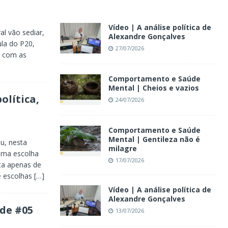
Vídeo | A análise política de
l vão sediar,
Alexandre Gonçalves
ula do P20,
27/07/2026
s com as
Comportamento e Saúde
Mental | Cheios e vazios
olítica,
24/07/2026
Comportamento e Saúde
Mental | Gentileza não é
ou, nesta
milagre
 uma escolha
17/07/2026
lta apenas de
de escolhas
[…]
Vídeo | A análise política de
Alexandre Gonçalves
de #05
13/07/2026