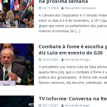
na próxima semana
03/11/2024
Alexandre Gonçalves
A Câmara dos Deputados e o Senado Federa
entre os dias 6 e 8 de novembro, a 10ª Cúp
grupo que reúne os parlamentos dos paíse
maiores economias do
[…]
Combate à fome é escolha p
diz Lula em evento do G20
25/07/2024
Fernando Krieger
O presidente Luiz Inácio Lula da Silva afirm
quarta-feira (24), que o combate à fome é
política dos governantes. “A fome não resu
fatores externos, ela decorre, sobretudo, 
TV Informe: Conversa na Re
03/11/2021
Fernando Krieger