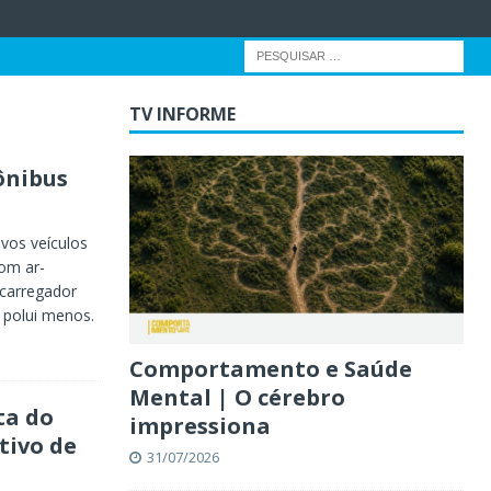
TV INFORME
ônibus
vos veículos
com ar-
 carregador
polui menos.
Comportamento e Saúde
Mental | O cérebro
ta do
impressiona
tivo de
31/07/2026