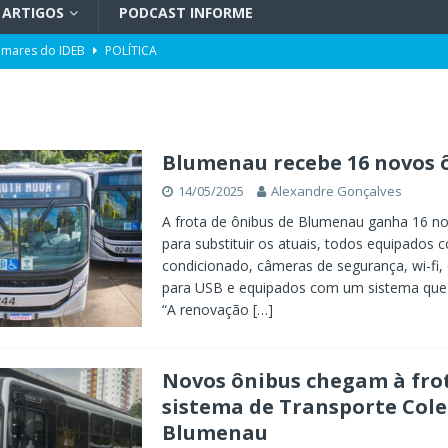
ARTIGOS
PODCAST INFORME
mares do IDEB
POLÍTICA
ais aprovados em editais da Lei Aldir Blanc
XC. COLUNA A
ção especial gratuita ao longo de agosto
POLÍTICA
como nova modalidade para serviços funerários em Blumenau
Blumenau recebe 16 novos 
14/05/2025
Alexandre Gonçalves
olícia Federal emitem nota para reafirmar independência, em meio a
A frota de ônibus de Blumenau ganha 16 no
para substituir os atuais, todos equipados 
L
condicionado, câmeras de segurança, wi-fi,
para USB e equipados com um sistema que 
rmação de ciclone-bomba no Sul do Brasil; entenda como o fenômeno se
“A renovação
[…]
Novos ônibus chegam à fro
sistema de Transporte Cole
Blumenau