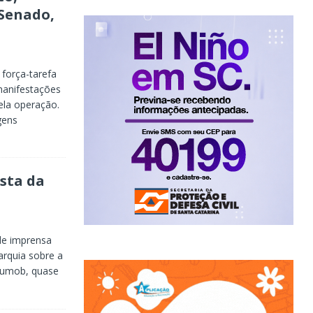
 Senado,
 força-tarefa
manifestações
ela operação.
gens
osta da
de imprensa
arquia sobre a
Blumob, quase