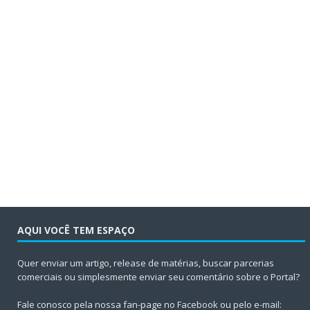
AQUI VOCÊ TEM ESPAÇO
Quer enviar um artigo, release de matérias, buscar parcerias
comerciais ou simplesmente enviar seu comentário sobre o Portal?
Fale conosco pela nossa fan-page no Facebook ou pelo e-mail: