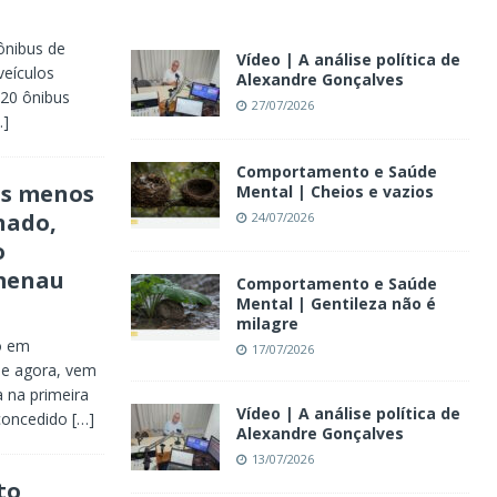
 ônibus de
Vídeo | A análise política de
eículos
Alexandre Gonçalves
 20 ônibus
27/07/2026
…]
Comportamento e Saúde
os menos
Mental | Cheios e vazios
nado,
24/07/2026
o
umenau
Comportamento e Saúde
Mental | Gentileza não é
milagre
o em
17/07/2026
de agora, vem
 na primeira
Vídeo | A análise política de
 concedido
[…]
Alexandre Gonçalves
13/07/2026
to,