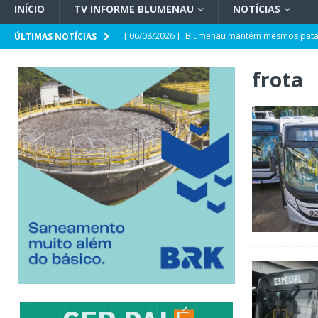
INÍCIO
TV INFORME BLUMENAU
NOTÍCIAS
[ 06/08/2026 ]
Blumenau mantém mesmos pata
ÚLTIMAS NOTÍCIAS
[ 06/08/2026 ]
Blumenau tem 67 projetos cultur
frota
[ 06/08/2026 ]
Casa Fritz Müller terá programa
[ 06/08/2026 ]
Câmara aprova credenciamento 
POLÍTICA
[ 06/08/2026 ]
Superintendentes regionais da P
tensão com ministro André Mendonça
GERA
[ 06/08/2026 ]
Defesa Civil de SC monitora fo
forma e quais os impactos no estado
GERAL