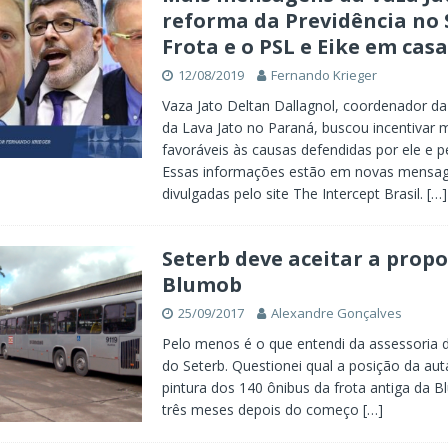
reforma da Previdência no
Frota e o PSL e Eike em casa
12/08/2019
Fernando Krieger
Vaza Jato Deltan Dallagnol, coordenador da
da Lava Jato no Paraná, buscou incentivar 
favoráveis às causas defendidas por ele e p
Essas informações estão em novas mensa
divulgadas pelo site The Intercept Brasil.
[…]
Seterb deve aceitar a prop
Blumob
25/09/2017
Alexandre Gonçalves
Pelo menos é o que entendi da assessoria 
do Seterb. Questionei qual a posição da aut
pintura dos 140 ônibus da frota antiga da 
três meses depois do começo
[…]