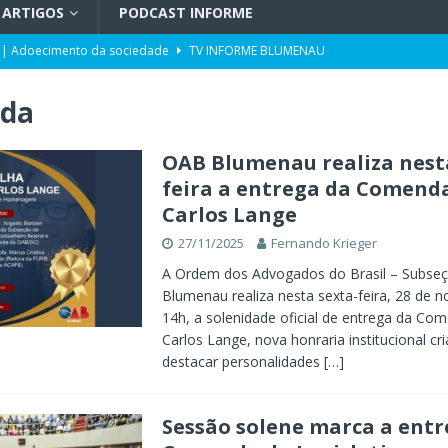
ARTIGOS
PODCAST INFORME
 | Adoecimento da sociedade
TV INFORME BLUMENAU
orcionalidade em Santa Catarina
ARTIGOS
da
do por portos e milho após reuniões em Assunção
POLÍTICA
uetzenreiter, candidato ao Senado pelo Missão
TV INFORME BLUMENAU
OAB Blumenau realiza nest
feira a entrega da Comenda
para doação de sangue
POLÍTICA
Carlos Lange
ento da história no Ideb
X. DESTAQUES
27/11/2025
Fernando Krieger
A Ordem dos Advogados do Brasil – Subse
Blumenau realiza nesta sexta-feira, 28 de 
14h, a solenidade oficial de entrega da Co
Carlos Lange, nova honraria institucional cr
destacar personalidades
[…]
Sessão solene marca a entr