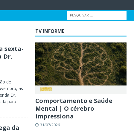
TV INFORME
a sexta-
 Dr.
ção de
novembro, às
menda Dr.
Comportamento e Saúde
iada para
Mental | O cérebro
impressiona
31/07/2026
ega da