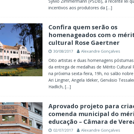
Sylvio Zimmermann (PSDB), a recente lei q
incentivos aos produtores da
[…]
Confira quem serão os
homenageados com o méri
cultural Rose Gaertner
30/08/2017
Alexandre Gonçalves
Oito artistas e duas homenagens póstumas
da entrega de medalhas de Mérito Cultural 
na próxima sexta-feira, 19h, no salão nobre 
Ari Lingner, Angela Ideker, Gervásio Tessale
Hadlich,
[…]
Aprovado projeto para cria
comenda municipal do mér
educação – Câmara de Vere
02/07/2017
Alexandre Gonçalves