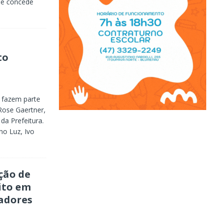
ue concede
to
 fazem parte
Rose Gaertner,
da Prefeitura.
no Luz, Ivo
ção de
ito em
adores