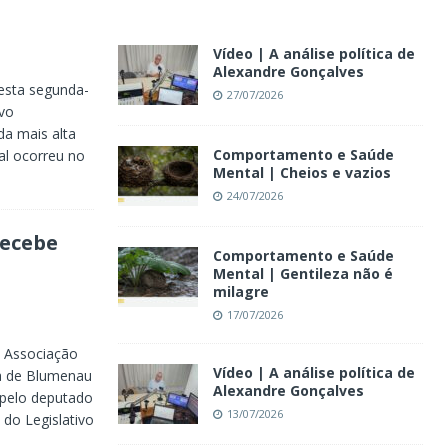
Vídeo | A análise política de
Alexandre Gonçalves
desta segunda-
27/07/2026
ivo
da mais alta
Comportamento e Saúde
al ocorreu no
Mental | Cheios e vazios
24/07/2026
recebe
Comportamento e Saúde
Mental | Gentileza não é
milagre
17/07/2026
a Associação
Vídeo | A análise política de
ia de Blumenau
Alexandre Gonçalves
 pelo deputado
13/07/2026
do Legislativo