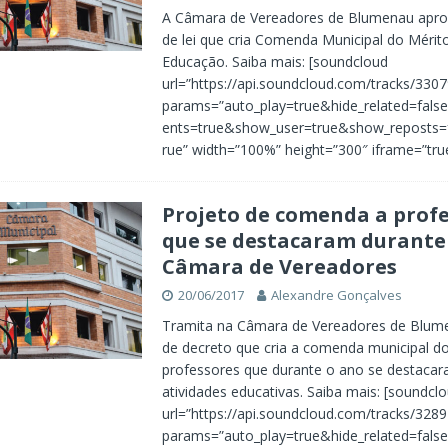
A Câmara de Vereadores de Blumenau apro
de lei que cria Comenda Municipal do Méri
Educação. Saiba mais: [soundcloud
url=”https://api.soundcloud.com/tracks/330
params=”auto_play=true&hide_related=fa
ents=true&show_user=true&show_reposts=f
rue” width=”100%” height=”300″ iframe=”true
Projeto de comenda a prof
que se destacaram durante 
Câmara de Vereadores
20/06/2017
Alexandre Gonçalves
Tramita na Câmara de Vereadores de Blum
de decreto que cria a comenda municipal do
professores que durante o ano se destaca
atividades educativas. Saiba mais: [soundcl
url=”https://api.soundcloud.com/tracks/328
params=”auto_play=true&hide_related=fa