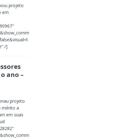
vou projeto
to em
790967″
lse&show_comm
alse&visual=t
” /]
essores
o ano –
enau projeto
 mérito a
ram em suas
oud
928282″
lse&show_comm