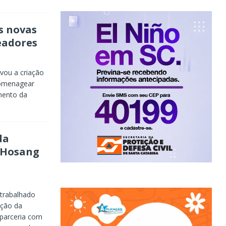
s novas
eadores
vou a criação
omenagear
mento da
da
h Hosang
trabalhado
ução da
 parceria com