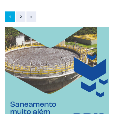
1
2
»