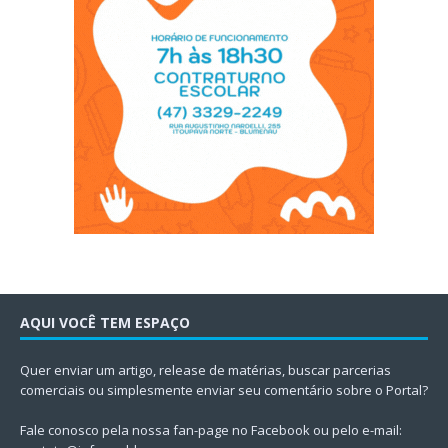
AQUI VOCÊ TEM ESPAÇO
Quer enviar um artigo, release de matérias, buscar parcerias
comerciais ou simplesmente enviar seu comentário sobre o Portal?
Fale conosco pela nossa fan-page no Facebook ou pelo e-mail: