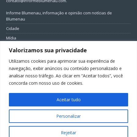
contato@informeblumenau.com
.
Informe Blumenau, informação e opinião com notícias de
Blumenau
Cidade
Mídia
Entretenimento
Valorizamos sua privacidade
Geral
Utilizamos cookies para aprimorar sua experiência de
Política
navegação, exibir anúncios ou conteúdo personalizado e
analisar nosso tráfego. Ao clicar em “Aceitar todos”, você
FIQUE CONECTADO
concorda com nosso uso de cookies.
Aceitar tudo
Personalizar
Todos os direitos reservados ao Informe Blumenau
Rejeitar