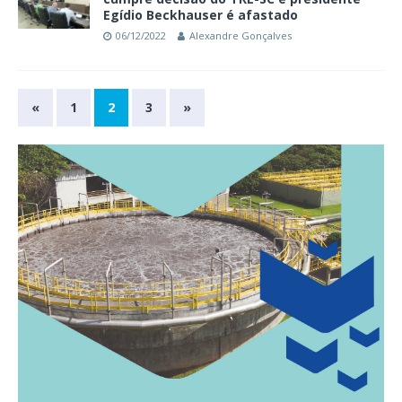
Egídio Beckhauser é afastado
06/12/2022
Alexandre Gonçalves
«
1
2
3
»