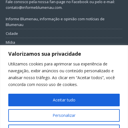
Fale conosco pela nossa fan-page no Facebook ou pelo e-mail:
contato@informeblumenau.com
.
Informe Blumenau, informação e opinião com notícias de
Blumenau
Cidade
Mídia
Entretenimento
Valorizamos sua privacidade
Geral
Utilizamos cookies para aprimorar sua experiência de
Política
navegação, exibir anúncios ou conteúdo personalizado e
analisar nosso tráfego. Ao clicar em “Aceitar todos”, você
FIQUE CONECTADO
concorda com nosso uso de cookies.
Aceitar tudo
Personalizar