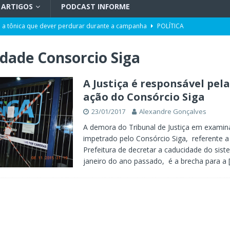
ARTIGOS
PODCAST INFORME
 a tônica que dever perdurar durante a campanha
POLÍTICA
 | Adoecimento da sociedade
TV INFORME BLUMENAU
dade Consorcio Siga
orcionalidade em Santa Catarina
ARTIGOS
do por portos e milho após reuniões em Assunção
POLÍTICA
A Justiça é responsável pel
ação do Consórcio Siga
uetzenreiter, candidato ao Senado pelo Missão
TV INFORME BLUMENAU
23/01/2017
Alexandre Gonçalves
para doação de sangue
POLÍTICA
A demora do Tribunal de Justiça em examin
impetrado pelo Consórcio Siga, referente a
Prefeitura de decretar a caducidade do sis
janeiro do ano passado, é a brecha para a