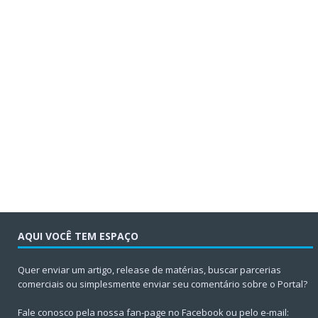
AQUI VOCÊ TEM ESPAÇO
Quer enviar um artigo, release de matérias, buscar parcerias
comerciais ou simplesmente enviar seu comentário sobre o Portal?
Fale conosco pela nossa fan-page no Facebook ou pelo e-mail: