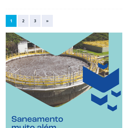
1
2
3
»