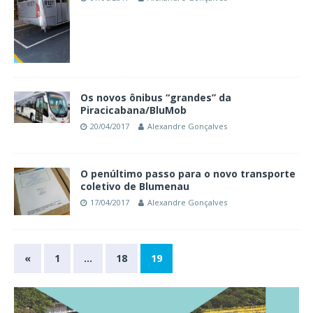
Os novos ônibus “grandes” da
Piracicabana/BluMob
20/04/2017
Alexandre Gonçalves
O penúltimo passo para o novo transporte
coletivo de Blumenau
17/04/2017
Alexandre Gonçalves
«
1
…
18
19