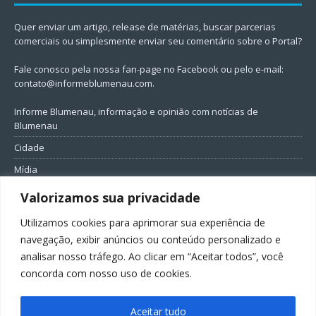
Quer enviar um artigo, release de matérias, buscar parcerias
comerciais ou simplesmente enviar seu comentário sobre o Portal?
Fale conosco pela nossa fan-page no Facebook ou pelo e-mail:
contato@informeblumenau.com
.
Informe Blumenau, informação e opinião com notícias de
Blumenau
Cidade
Mídia
Entretenimento
Valorizamos sua privacidade
Geral
Utilizamos cookies para aprimorar sua experiência de
Política
navegação, exibir anúncios ou conteúdo personalizado e
analisar nosso tráfego. Ao clicar em “Aceitar todos”, você
FIQUE CONECTADO
concorda com nosso uso de cookies.
Aceitar tudo