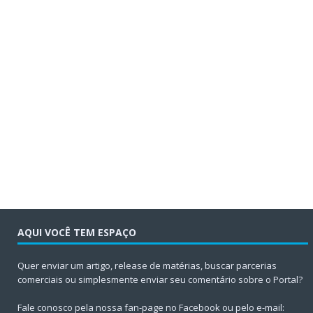
AQUI VOCÊ TEM ESPAÇO
Quer enviar um artigo, release de matérias, buscar parcerias
comerciais ou simplesmente enviar seu comentário sobre o Portal?
Fale conosco pela nossa fan-page no Facebook ou pelo e-mail: