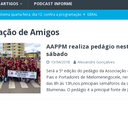
ARTIGOS
PODCAST INFORME
róxima quarta-feira, dia 12: confira a programação
GERAL
pacidade da Unidade de Transplantes após revitalização
GERAL
ação de Amigos
ência da Computação a partir de 2027
GERAL
Toni ao Senado será do partido NOVO
POLÍTICA
AAPPM realiza pedágio nes
sábado
da de cargo após denúncias de assédio e importunação sexual
GERAL
13/04/2018
Alexandre Gonçalves
eta” entre os aliados
POLÍTICA
Será a 5ª edição do pedágio da Associação
Pais e Portadores de Mielomeningocele, ne
das 8h às 13h,nos principais semáforos da 
Blumenau. O pedágio é a principal fonte de