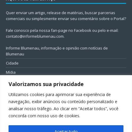
Quer enviar um artigo, release de matérias, buscar parcerias
comerciais ou simplesmente enviar seu comentário sobre o Portal?
Fale conosco pela nossa fan-page no Facebook ou pelo e-mail:
contato@informeblumenau.com
.
Informe Blumenau, informação e opinião com notícias de
Blumenau
Cidade
Mídia
Entretenimento
Valorizamos sua privacidade
Geral
Utilizamos cookies para aprimorar sua experiência de
Política
navegação, exibir anúncios ou conteúdo personalizado e
analisar nosso tráfego. Ao clicar em “Aceitar todos”, você
FIQUE CONECTADO
concorda com nosso uso de cookies.
Aceitar tudo