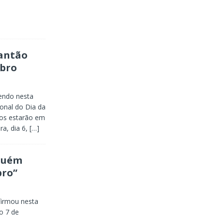
lantão
mbro
endo nesta
ional do Dia da
ços estarão em
ra, dia 6,
[…]
guém
bro”
firmou nesta
o 7 de