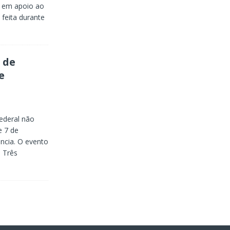
s em apoio ao
 feita durante
 de
e
ederal não
de 7 de
ncia. O evento
 Três