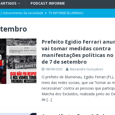
ARTIGOS
PODCAST INFORME
 | Adoecimento da sociedade
TV INFORME BLUMENAU
orcionalidade em Santa Catarina
ARTIGOS
etembro
do por portos e milho após reuniões em Assunção
POLÍTICA
uetzenreiter, candidato ao Senado pelo Missão
TV INFORME BLUMENAU
Prefeito Egidio Ferrari anu
vai tomar medidas contra
para doação de sangue
POLÍTICA
manifestações políticas no 
ento da história no Ideb
X. DESTAQUES
de 7 de setembro
08/09/2025
Alexandre Gonçalves
O prefeito de Blumenau, Egidio Ferrari (PL),
meio das redes sociais, que vai “tomar as 
necessárias” contra as pessoas que partici
Marcha dos Excluídos, realizada junto ao De
de
[…]