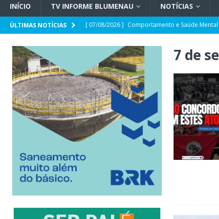
INÍCIO
TV INFORME BLUMENAU
NOTÍCIAS
[ 07/08/2026 ]
Comportamento e Saúde Mental
ÚLTIMAS NOTÍCIAS
[ 07/08/2026 ]
Opinião | Criminalidade e prop
7 de s
[ 07/08/2026 ]
SC e Paraguai avançam em acor
[ 07/08/2026 ]
Entrevista | Túlio de Amorim Pf
[ 07/08/2026 ]
HEMOSC adota novos critérios 
[ 07/08/2026 ]
Indaial registra o maior crescim