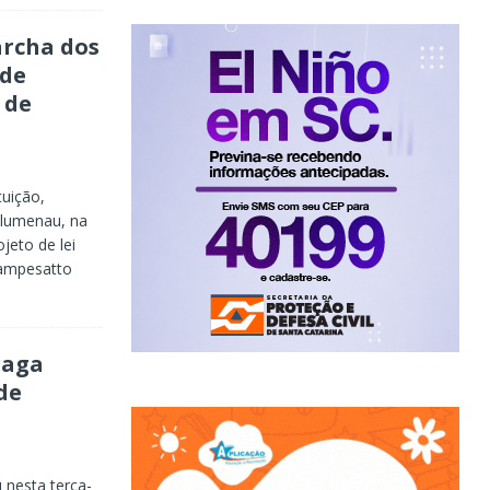
archa dos
 de
 de
uição,
Blumenau, na
ojeto de lei
Campesatto
raga
de
 nesta terça-