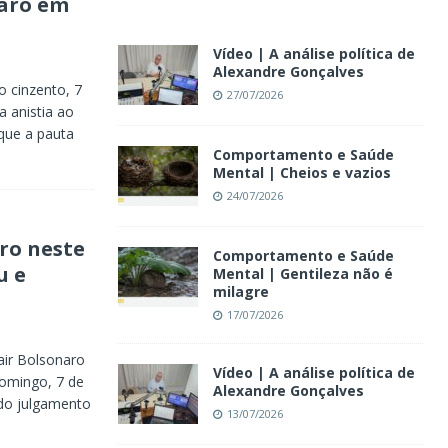
naro em
Vídeo | A análise política de
Alexandre Gonçalves
 cinzento, 7
27/07/2026
 anistia ao
 que a pauta
Comportamento e Saúde
Mental | Cheios e vazios
24/07/2026
ro neste
Comportamento e Saúde
u e
Mental | Gentileza não é
milagre
17/07/2026
air Bolsonaro
Vídeo | A análise política de
domingo, 7 de
Alexandre Gonçalves
 do julgamento
13/07/2026