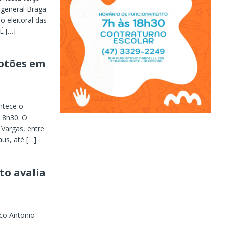
o general Braga
o eleitoral das
 É
[…]
lotões em
ntece o
s 8h30. O
 Vargas, entre
aus, até
[…]
to avalia
co Antonio