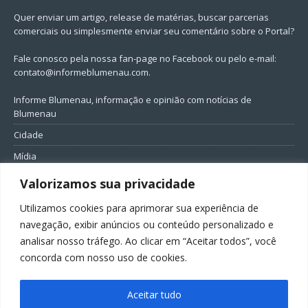
Quer enviar um artigo, release de matérias, buscar parcerias
comerciais ou simplesmente enviar seu comentário sobre o Portal?
Fale conosco pela nossa fan-page no Facebook ou pelo e-mail:
contato@informeblumenau.com
.
Informe Blumenau, informação e opinião com notícias de
Blumenau
Cidade
Mídia
Entretenimento
Valorizamos sua privacidade
Geral
Utilizamos cookies para aprimorar sua experiência de
Política
navegação, exibir anúncios ou conteúdo personalizado e
analisar nosso tráfego. Ao clicar em “Aceitar todos”, você
FIQUE CONECTADO
concorda com nosso uso de cookies.
Aceitar tudo