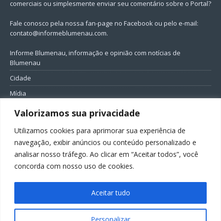
comerciais ou simplesmente enviar seu comentário sobre o Portal?
Fale conosco pela nossa fan-page no Facebook ou pelo e-mail:
contato@informeblumenau.com
.
Informe Blumenau, informação e opinião com notícias de
Blumenau
Cidade
Mídia
Entretenimento
Valorizamos sua privacidade
Geral
Utilizamos cookies para aprimorar sua experiência de
Política
navegação, exibir anúncios ou conteúdo personalizado e
analisar nosso tráfego. Ao clicar em “Aceitar todos”, você
FIQUE CONECTADO
concorda com nosso uso de cookies.
Aceitar tudo
Personalizar