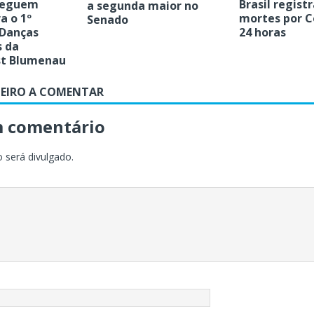
 seguem
Brasil regist
a segunda maior no
a o 1º
mortes por C
Senado
 Danças
24 horas
 da
st Blumenau
MEIRO A COMENTAR
m comentário
 será divulgado.