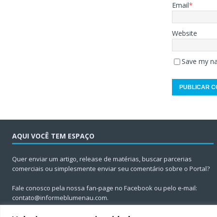
Email
*
Website
Save my na
AQUI VOCÊ TEM ESPAÇO
Quer enviar um artigo, release de matérias, buscar parcerias
comerciais ou simplesmente enviar seu comentário sobre o Portal?
Fale conosco pela nossa fan-page no Facebook ou pelo e-mail:
contato@informeblumenau.com
.