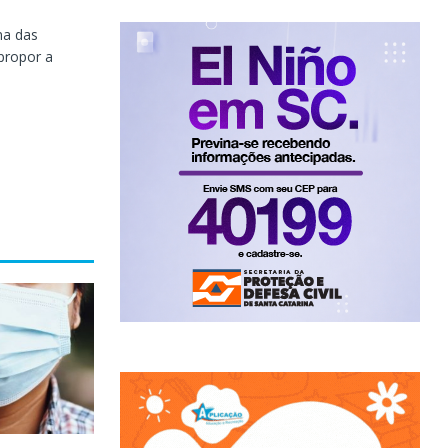
ma das
propor a