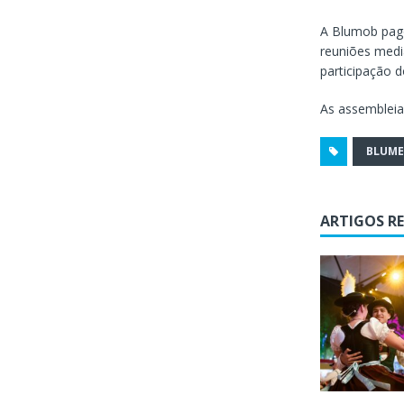
A Blumob pago
reuniões medi
participação 
As assembleia
BLUM
ARTIGOS R