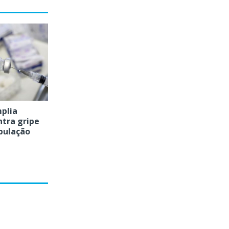
plia
ntra gripe
pulação