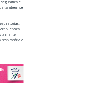
 segurança e
 que também se
spiratórias,
verno, época
ão a manter
respiratória e