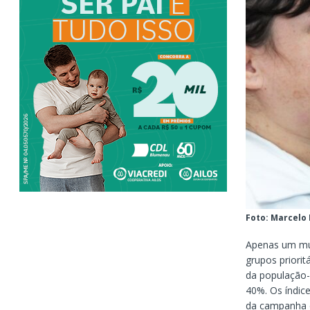
Foto: Marcelo
Apenas um mun
grupos priorit
da população-a
40%. Os índic
da campanha d