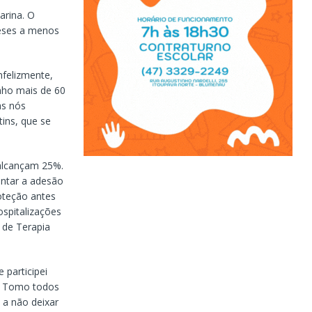
arina. O
meses a menos
nfelizmente,
nho mais de 60
as nós
ins, que se
 alcançam 25%.
entar a adesão
oteção antes
ospitalizações
 de Terapia
 participei
o. Tomo todos
 a não deixar