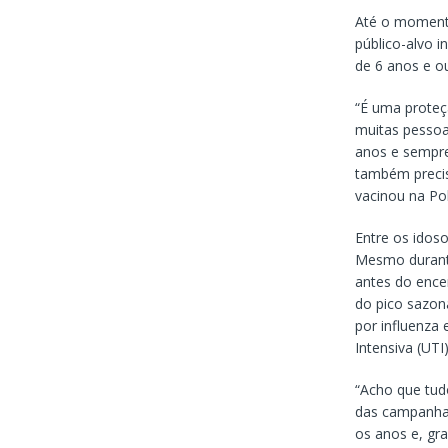
Até o momento
público-alvo 
de 6 anos e ou
“É uma proteç
muitas pessoa
anos e sempre
também precis
vacinou na Pol
Entre os idos
Mesmo durante
antes do ence
do pico sazona
por influenza
Intensiva (UTI
“Acho que tudo
das campanhas
os anos e, gra