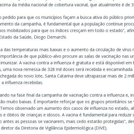
 acima da média nacional de cobertura vacinal, que atualmente é de 
 pedido para que os municípios façam a busca ativa do público prior
mento da campanha, é fundamental que a população continue proc
mos mobilizados para que os índices cresçam em todo o estado”, afi
 Estado da Saúde, Diogo Demarchi.
 das temperaturas mais baixas e o aumento da circulação de vírus re
 importância de que público-alvo procure as salas de vacinação nas u
imunizar. A vacina contra a influenza é gratuita e está disponível em
 uma nova remessa de 328 mil doses será recebida e encaminhada 
chegada do novo lote, Santa Catarina deve ultrapassar mais de 2 mi
 a influenza recebidas.
ndo na fase final da campanha de vacinação contra a influenza e, in
ão muito baixas. É importante reforçar que os grupos prioritários se
 Temos observado um aumento dos casos de influenza no estado, a
s e óbitos de crianças e idosos. A vacina é fundamental para reduzir
o antes as pessoas se vacinarem, mais cedo estarão protegidas”, de
diretor da Diretoria de Vigilância Epidemiológica (DIVE).