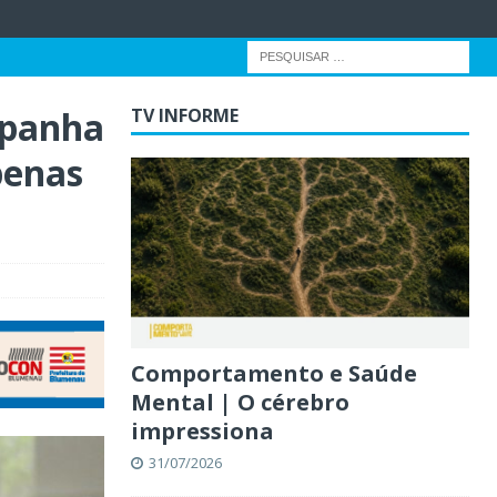
mpanha
TV INFORME
penas
Comportamento e Saúde
Mental | O cérebro
impressiona
31/07/2026