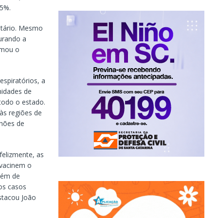
35%.
itário. Mesmo
urando a
rmou o
spiratórios, a
nidades de
 todo o estado.
às regiões de
lhões de
felizmente, as
 vacinem o
lém de
 os casos
stacou João