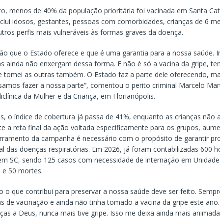
, menos de 40% da população prioritária foi vacinada em Santa Cat
inclui idosos, gestantes, pessoas com comorbidades, crianças de 6 
tros perfis mais vulneráveis às formas graves da doença.
ão que o Estado oferece e que é uma garantia para a nossa saúde. I
s ainda não enxergam dessa forma. E não é só a vacina da gripe, te
 tomei as outras também. O Estado faz a parte dele oferecendo, m
amos fazer a nossa parte”, comentou o perito criminal Marcelo Mart
iclínica da Mulher e da Criança, em Florianópolis.
os, o índice de cobertura já passa de 41%, enquanto as crianças não
 a reta final da ação voltada especificamente para os grupos, aum
rramento da campanha é necessário com o propósito de garantir pr
l das doenças respiratórias. Em 2026, já foram contabilizadas 600 h
 em SC, sendo 125 casos com necessidade de internação em Unidade
) e 50 mortes.
 o que contribui para preservar a nossa saúde deve ser feito. Sempre
 de vacinação e ainda não tinha tomado a vacina da gripe este an
ças a Deus, nunca mais tive gripe. Isso me deixa ainda mais animada