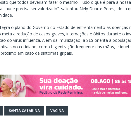
edito que todos deveriam fazer o mesmo. Tudo o que é para a nossa
 a saúde precisa ser valorizado”, salientou Nely Duarte Peres, idosa
nidade.
ntegra o plano do Governo do Estado de enfrentamento às doenças re
meta a redução de casos graves, internações e óbitos durante o in
ação do vírus influenza. Além da imunização, a SES orienta a populaç
ntivas no cotidiano, como higienização frequente das mãos, etiqueta 
o próximo em caso de sintomas gripais.
SANTA CATARINA
VACINA