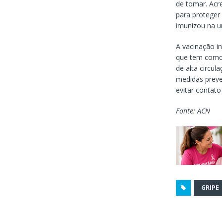
de tomar. Acr
para proteger
imunizou na u
A vacinação i
que tem como 
de alta circul
medidas preve
evitar contat
Fonte: ACN
GRIPE