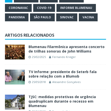
CORONAVAC
COVID-19
INFORME BLUMENAU
PANDEMIA
SÃO PAULO
SINOVAC
VACINA
ARTIGOS RELACIONADOS
Blumenau Filarmônica apresenta concerto
de trilhas sonoras de John Williams
25/02/2025
Fernando Krieger
TV Informe: presidente do Seterb fala
sobre relação com a Blumob
25/05/2018
Alexandre Gonçalves
TJSC: medidas protetivas de urgência
quadruplicam durante o recesso em
Blumenau