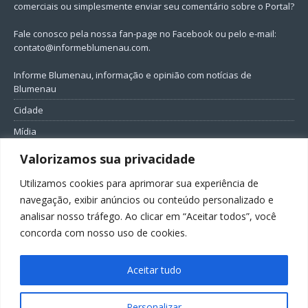
comerciais ou simplesmente enviar seu comentário sobre o Portal?
Fale conosco pela nossa fan-page no Facebook ou pelo e-mail:
contato@informeblumenau.com
.
Informe Blumenau, informação e opinião com notícias de
Blumenau
Cidade
Mídia
Entretenimento
Valorizamos sua privacidade
Geral
Utilizamos cookies para aprimorar sua experiência de
Política
navegação, exibir anúncios ou conteúdo personalizado e
analisar nosso tráfego. Ao clicar em “Aceitar todos”, você
FIQUE CONECTADO
concorda com nosso uso de cookies.
Aceitar tudo
Personalizar