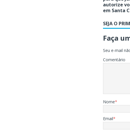
autorize vo
em Santa C
SEJA O PRI
Faça u
Seu e-mail não
Comentário
Nome
*
Email
*