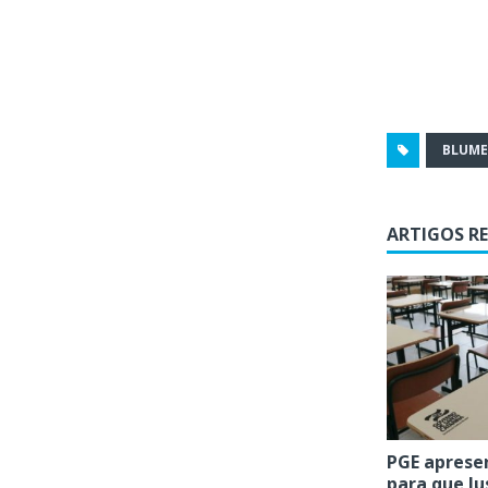
BLUM
ARTIGOS R
PGE aprese
para que Ju