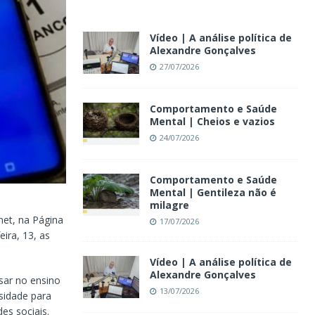
Vídeo | A análise política de
Alexandre Gonçalves
27/07/2026
Comportamento e Saúde
Mental | Cheios e vazios
24/07/2026
Comportamento e Saúde
Mental | Gentileza não é
milagre
net, na Página
17/07/2026
ira, 13, as
Vídeo | A análise política de
Alexandre Gonçalves
ssar no ensino
13/07/2026
sidade para
es sociais.