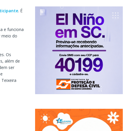
ticipante
. É
a e funciona
r meio do
es. Os
s, além de
odem ser
ue
 Teixeira