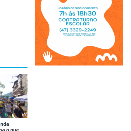
enda
iba o que