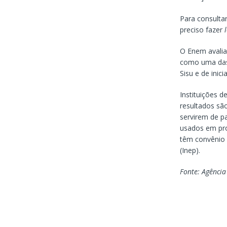
Para consultar
preciso fazer
O Enem avalia
como uma das 
Sisu e de inic
Instituições d
resultados sã
servirem de p
usados em pro
têm convênio 
(Inep).
Fonte: Agência