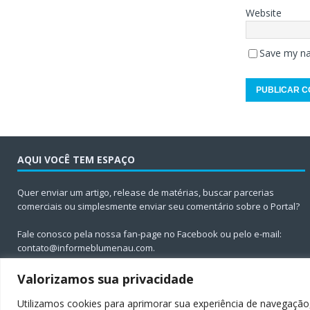
Website
Save my na
AQUI VOCÊ TEM ESPAÇO
Quer enviar um artigo, release de matérias, buscar parcerias
comerciais ou simplesmente enviar seu comentário sobre o Portal?
Fale conosco pela nossa fan-page no Facebook ou pelo e-mail:
contato@informeblumenau.com
.
Valorizamos sua privacidade
Utilizamos cookies para aprimorar sua experiência de navegação,