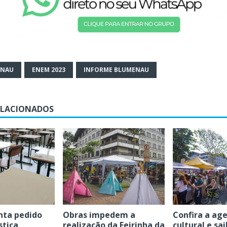
ENAU
ENEM 2023
INFORME BLUMENAU
ELACIONADOS
nta pedido
Obras impedem a
Confira a ag
stiça
realização da Feirinha da
cultural e sa