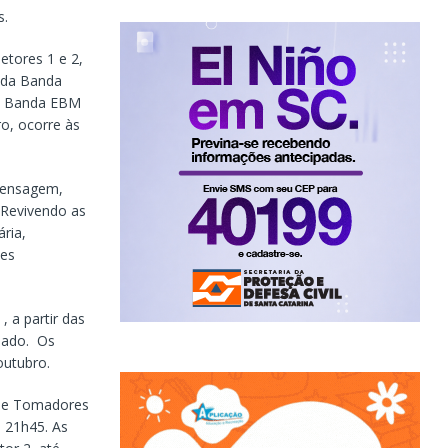
s.
tores 1 e 2,
a da Banda
 a Banda EBM
o, ocorre às
 Mensagem,
 Revivendo as
ria,
ões
 a partir das
riado. Os
outubro.
 de Tomadores
 21h45. As