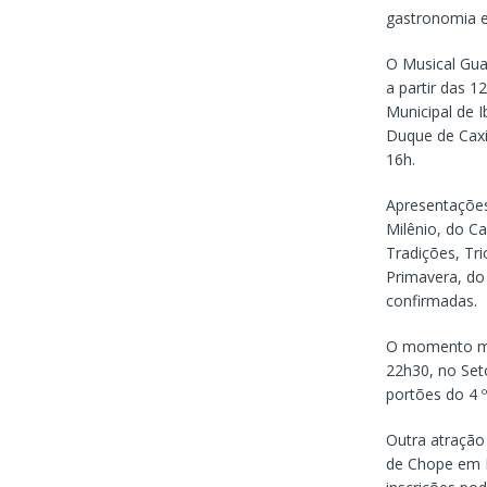
gastronomia e
O Musical Gua
a partir das 
Municipal de 
Duque de Caxi
16h.
Apresentações
Milênio, do C
Tradições, Tri
Primavera, do
confirmadas.
O momento mai
22h30, no Seto
portões do 4 º
Outra atração
de Chope em M