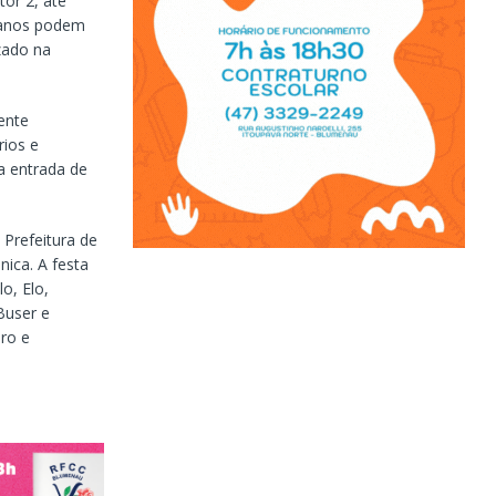
tor 2, até
8 anos podem
izado na
ente
rios e
a entrada de
Prefeitura de
ica. A festa
o, Elo,
Buser e
aro e