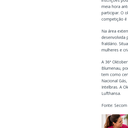
inscrições pod
meia hora ant
participar. O 
competição é 
Na área exter
desenvolvida 
fraldário. Sit
mulheres e cri
A 36ª Oktober
Blumenau, por
tem como cerve
Nacional Gás, 
Intelbras. A O
Lufthansa.
Fonte: Seco