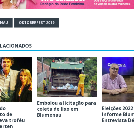
ENAU
OKTOBERFEST 2019
ELACIONADOS
Embolou a licitação para
 do
Eleições 2022 
coleta de lixo em
to de
Informe Blu
Blumenau
eva troféu
Entrevista D
erten