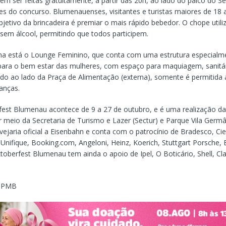
em ser feitas gratuitamente, a partir das 20h, ao lado do palco do Se
es do concurso. Blumenauenses, visitantes e turistas maiores de 1
objetivo da brincadeira é premiar o mais rápido bebedor. O chope util
sem álcool, permitindo que todos participem.
na está o Lounge Feminino, que conta com uma estrutura especialm
para o bem estar das mulheres, com espaço para maquiagem, sanitá
uado ao lado da Praça de Alimentação (externa), somente é permitida 
anças.
fest Blumenau acontece de 9 a 27 de outubro, e é uma realização da 
 meio da Secretaria de Turismo e Lazer (Sectur) e Parque Vila Germân
jaria oficial a Eisenbahn e conta com o patrocínio de Bradesco, Ciel
Unifique, Booking.com, Angeloni, Heinz, Koerich, Stuttgart Porsche, 
ktoberfest Blumenau tem ainda o apoio de Ipel, O Boticário, Shell, Cl
m PMB