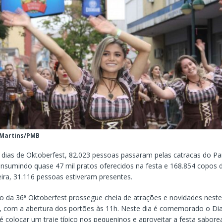
 Martins/PMB
 dias de Oktoberfest, 82.023 pessoas passaram pelas catracas do Par
nsumindo quase 47 mil pratos oferecidos na festa e 168.854 copos 
eira, 31.116 pessoas estiveram presentes.
 da 36ª Oktoberfest prossegue cheia de atrações e novidades neste
, com a abertura dos portões às 11h. Neste dia é comemorado o Dia
é colocar um traje típico nos pequeninos e aproveitar a festa sabor