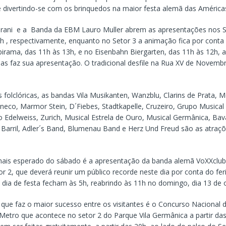
 divertindo-se com os brinquedos na maior festa alemã das América
rani e a Banda da EBM Lauro Muller abrem as apresentações nos Se
12h , respectivamente, enquanto no Setor 3 a animação fica por cont
Ibirama, das 11h às 13h, e no Eisenbahn Biergarten, das 11h às 12h,
as faz sua apresentação. O tradicional desfile na Rua XV de Novembr
 folclóricas, as bandas Vila Musikanten, Wanzblu, Clarins de Prata,
aneco, Marmor Stein, D´Fiebes, Stadtkapelle, Cruzeiro, Grupo Musical
o Edelweiss, Zurich, Musical Estrela de Ouro, Musical Germânica, Bavá
 Barril, Adler´s Band, Blumenau Band e Herz Und Freud são as atraç
s esperado do sábado é a apresentação da banda alemã VoXXclub ,
r 2, que deverá reunir um público recorde neste dia por conta do fe
 dia de festa fecham às 5h, reabrindo às 11h no domingo, dia 13 de 
 que faz o maior sucesso entre os visitantes é o Concurso Nacional
etro que acontece no setor 2 do Parque Vila Germânica a partir das