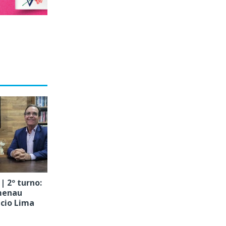
| 2º turno:
menau
écio Lima