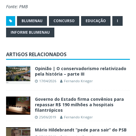
Fonte: PMB
BLUMENAU
CONCURSO
EDUCAÇÃO
I
INFORME BLUMENAU
ARTIGOS RELACIONADOS
Opinião | O conservadorismo relativizado
pela história – parte III
17/04/2026
Fernando Krieger
Governo do Estado firma convênios para
repassar R$ 190 milhões a hospitais
filantrópicos
25/06/2019
Fernando Krieger
Mário Hildebrandt “pede para sair” do PSB