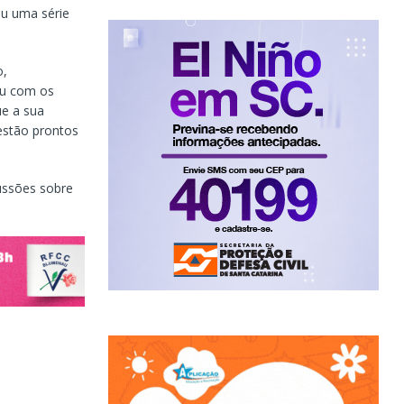
ou uma série
o,
ou com os
ue a sua
estão prontos
ussões sobre