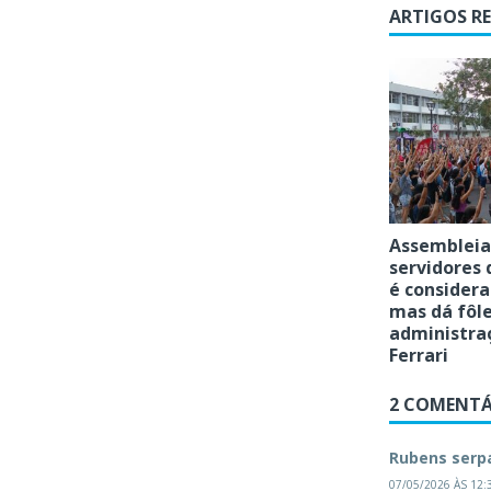
ARTIGOS R
Assembleia
servidores
é considera
mas dá fôl
administra
Ferrari
2 COMENTÁ
Rubens serp
07/05/2026 ÀS 12: