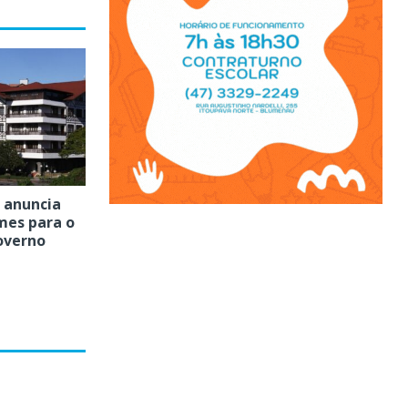
i anuncia
mes para o
overno