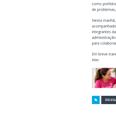
como prefeito
de problemas,
Nesta manhã, 
acompanhado d
integrantes d
administração
para colabora
Em breve trar
elas.
DELEG