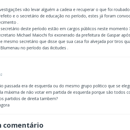
vestigações vão levar alguém a cadeia e recuperar o que foi roubado
efeito e o secretário de educação no período, estes já foram convo
ecimento .
o secretário deste período estão em cargos públicos neste momento 
cretario Michael Maiochi foi exonerado da prefeitura de Gaspar apó
e mesmo secretário que disse que sua casa foi alvejada por tiros qu
Blumenau no período das ilicitudes .
02
ão passada era de esquerda ou do mesmo grupo politico que se eleg
la máxima de não votar em partida de esquerda porque são todos c
os partidos de direita tambem?
agora
m comentário