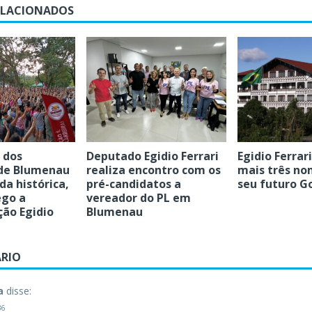
ELACIONADOS
 dos
Deputado Egidio Ferrari
Egidio Ferrar
 de Blumenau
realiza encontro com os
mais três no
da histórica,
pré-candidatos a
seu futuro G
ego a
vereador do PL em
ção Egidio
Blumenau
RIO
a
disse:
36