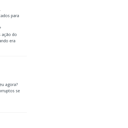
.
cados para
?
s ação do
ando era
eu agora?
orruptos se