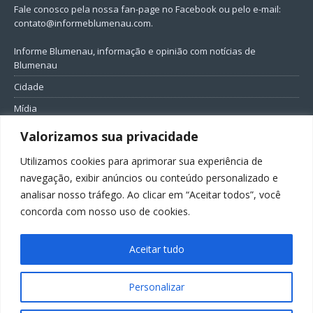
Fale conosco pela nossa fan-page no Facebook ou pelo e-mail:
contato@informeblumenau.com
.
Informe Blumenau, informação e opinião com notícias de
Blumenau
Cidade
Mídia
Entretenimento
Valorizamos sua privacidade
Geral
Utilizamos cookies para aprimorar sua experiência de
Política
navegação, exibir anúncios ou conteúdo personalizado e
analisar nosso tráfego. Ao clicar em “Aceitar todos”, você
FIQUE CONECTADO
concorda com nosso uso de cookies.
Aceitar tudo
Personalizar