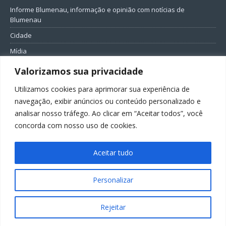
Informe Blumenau, informação e opinião com notícias de
Blumenau
Cidade
Mídia
Entretenimento
Valorizamos sua privacidade
Geral
Utilizamos cookies para aprimorar sua experiência de
Política
navegação, exibir anúncios ou conteúdo personalizado e
analisar nosso tráfego. Ao clicar em “Aceitar todos”, você
FIQUE CONECTADO
concorda com nosso uso de cookies.
Aceitar tudo
Personalizar
Todos os direitos reservados ao Informe Blumenau
Rejeitar
GovernarTI