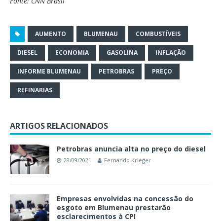
Fonte: CNN Brasil
AUMENTO
BLUMENAU
COMBUSTÍVEIS
DIESEL
ECONOMIA
GASOLINA
INFLAÇÃO
INFORME BLUMENAU
PETROBRAS
PREÇO
REFINARIAS
ARTIGOS RELACIONADOS
Petrobras anuncia alta no preço do diesel
28/09/2021
Fernando Krieger
Empresas envolvidas na concessão do
esgoto em Blumenau prestarão
esclarecimentos à CPI