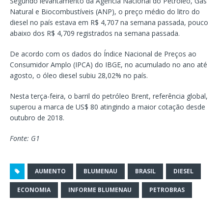
Segundo levantamento da Agência Nacional do Petróleo, Gás
Natural e Biocombustíveis (ANP), o preço médio do litro do
diesel no país estava em R$ 4,707 na semana passada, pouco
abaixo dos R$ 4,709 registrados na semana passada.
De acordo com os dados do Índice Nacional de Preços ao
Consumidor Amplo (IPCA) do IBGE, no acumulado no ano até
agosto, o óleo diesel subiu 28,02% no país.
Nesta terça-feira, o barril do petróleo Brent, referência global,
superou a marca de US$ 80 atingindo a maior cotação desde
outubro de 2018.
Fonte: G1
AUMENTO
BLUMENAU
BRASIL
DIESEL
ECONOMIA
INFORME BLUMENAU
PETROBRAS