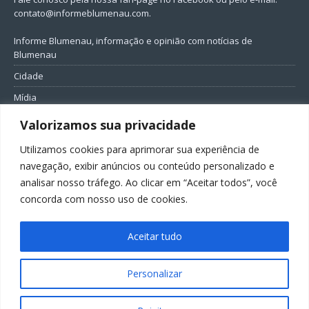
contato@informeblumenau.com
.
Informe Blumenau, informação e opinião com notícias de
Blumenau
Cidade
Mídia
Entretenimento
Valorizamos sua privacidade
Geral
Utilizamos cookies para aprimorar sua experiência de
Política
navegação, exibir anúncios ou conteúdo personalizado e
analisar nosso tráfego. Ao clicar em “Aceitar todos”, você
FIQUE CONECTADO
concorda com nosso uso de cookies.
Aceitar tudo
Personalizar