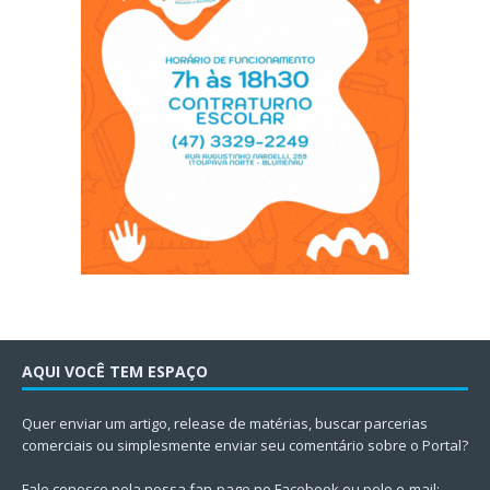
AQUI VOCÊ TEM ESPAÇO
Quer enviar um artigo, release de matérias, buscar parcerias
comerciais ou simplesmente enviar seu comentário sobre o Portal?
Fale conosco pela nossa fan-page no Facebook ou pelo e-mail: