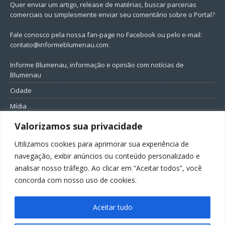
Quer enviar um artigo, release de matérias, buscar parcerias
comerciais ou simplesmente enviar seu comentário sobre o Portal?
Fale conosco pela nossa fan-page no Facebook ou pelo e-mail:
contato@informeblumenau.com
.
Informe Blumenau, informação e opinião com notícias de
Blumenau
Cidade
Mídia
Entretenimento
Valorizamos sua privacidade
Geral
Utilizamos cookies para aprimorar sua experiência de
Política
navegação, exibir anúncios ou conteúdo personalizado e
analisar nosso tráfego. Ao clicar em “Aceitar todos”, você
FIQUE CONECTADO
concorda com nosso uso de cookies.
Aceitar tudo