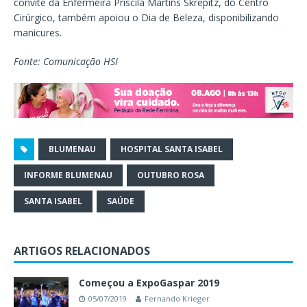
convite da Enfermeira Priscila Martins Skrepitz, do Centro
Cirúrgico, também apoiou o Dia de Beleza, disponibilizando
manicures.
Fonte: Comunicação HSI
BLUMENAU
HOSPITAL SANTA ISABEL
INFORME BLUMENAU
OUTUBRO ROSA
SANTA ISABEL
SAÚDE
ARTIGOS RELACIONADOS
Começou a ExpoGaspar 2019
05/07/2019
Fernando Krieger